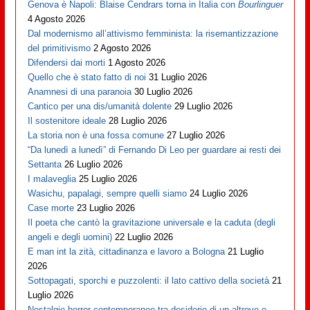
Genova è Napoli: Blaise Cendrars torna in Italia con
Bourlinguer
4 Agosto 2026
Dal modernismo all’attivismo femminista: la risemantizzazione
del primitivismo
2 Agosto 2026
Difendersi dai morti
1 Agosto 2026
Quello che è stato fatto di noi
31 Luglio 2026
Anamnesi di una paranoia
30 Luglio 2026
Cantico per una dis/umanità dolente
29 Luglio 2026
Il sostenitore ideale
28 Luglio 2026
La storia non è una fossa comune
27 Luglio 2026
“Da lunedì a lunedì” di Fernando Di Leo per guardare ai resti dei
Settanta
26 Luglio 2026
I malaveglia
25 Luglio 2026
Wasichu, papalagi, sempre quelli siamo
24 Luglio 2026
Case morte
23 Luglio 2026
Il poeta che cantò la gravitazione universale e la caduta (degli
angeli e degli uomini)
22 Luglio 2026
E man int la zità, cittadinanza e lavoro a Bologna
21 Luglio
2026
Sottopagati, sporchi e puzzolenti: il lato cattivo della società
21
Luglio 2026
Nostalgie horror contemporanee tra desiderio di un altrove e