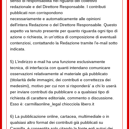
senso di responsabilità nei riguardi del collettivo
redazionale e del Direttore Responsabile. I contributi
pubblicati non corrispondono
necessariamente e automaticamente alle opinioni
dell'intera Redazione o del Direttore Responsabile. Questo
aspetto va tenuto presente per quanto riguarda ogni tipo di
azione o richiesta, in un'ottica di composizione di eventuali
contenziosi, contattando la Redazione tramite l'e-mail sotto
indicata.
5) L’indirizzo e-mail ha una funzione esclusivamente
tecnica, di interfaccia con quanti intendano comunicare
osservazioni relativamente al materiale già pubblicato
(titolarità delle immagini, dei contributi e correttezza dei
medesimi), motivo per cui non si risponderà' a chi lo userà
per inviare contributi da pubblicare o a qualsiasi tipo di
richiesta di carattere editoriale, commento o discussione.
Esso è: carmillaonline_legal chiocciola libero.it
6) La pubblicazione online, cartacea, multimediale o in
qualsiasi altro format dei contributi già pubblicati su
Carmilla, è consentita solo citando la fonte egli autori dei