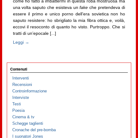
come ho fatto a imbattermi in questa roba mostruosa ma
una volta saputo che esisteva un
fake
che pretendeva di
essere il primo e unico porno dell’era sovietica non ho
saputo resistere: ho sbrigliato la mia fibra ottica e, voilà,
eccovi il resoconto di quanto ho visto. Purtroppo. Che si
tratti di un’epocale [...]
Leggi →
Contenuti
Interventi
Recensioni
Controinformazione
Interviste
Testi
Poesia
Cinema & tv
Schegge taglienti
Cronache del pre-bomba
I suonatori Jones