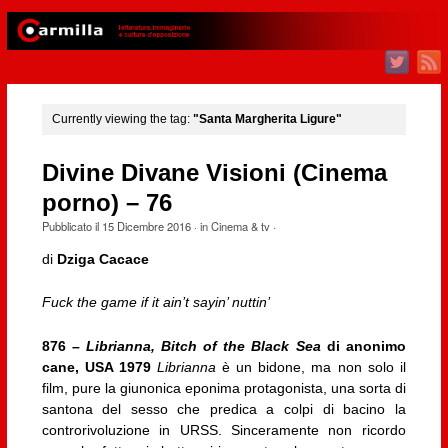
Currently viewing the tag:
"Santa Margherita Ligure"
Divine Divane Visioni (Cinema
porno) – 76
Pubblicato il
15 Dicembre 2016
· in
Cinema & tv
·
di
Dziga Cacace
Fuck the game if it ain’t sayin’ nuttin’
876 –
Librianna, Bitch of the Black Sea
di anonimo
cane, USA 1979
Librianna
è un bidone, ma non solo il
film, pure la giunonica eponima protagonista, una sorta di
santona del sesso che predica a colpi di bacino la
controrivoluzione in URSS. Sinceramente non ricordo