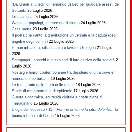
“Da lunedì a lunedì” di Fernando Di Leo per guardare ai resti dei
Settanta
26 Luglio 2026
I malaveglia
25 Luglio 2026
Wasichu, papalagi, sempre quelli siamo
24 Luglio 2026
Case morte
23 Luglio 2026
Il poeta che cantò la gravitazione universale e la caduta (degli
angeli e degli uomini)
22 Luglio 2026
E man int la zità, cittadinanza e lavoro a Bologna
21 Luglio
2026
Sottopagati, sporchi e puzzolenti: il lato cattivo della società
21
Luglio 2026
Nostalgie horror contemporanee tra desiderio di un altrove e
riemersioni perturbanti
19 Luglio 2026
Le tristi storie delle morti delle regine
18 Luglio 2026
Storie di metamorfosi e di epidemie
17 Luglio 2026
Guerra algoritmica, sovranità digitale e costruzione di
immaginario
16 Luglio 2026
Elogio dell’eccesso / 11 –
Per me si va ne la città dolente…
la
fucina infernale di Cèline
15 Luglio 2026