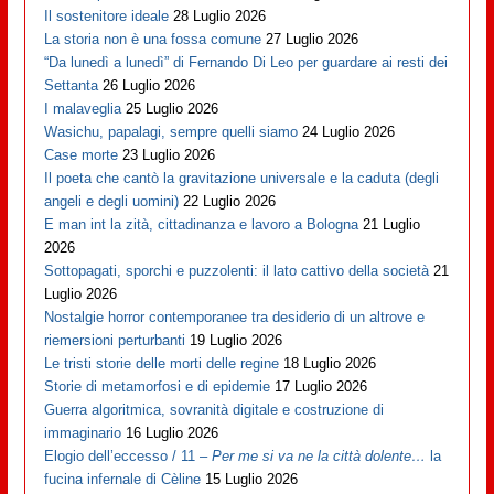
Il sostenitore ideale
28 Luglio 2026
La storia non è una fossa comune
27 Luglio 2026
“Da lunedì a lunedì” di Fernando Di Leo per guardare ai resti dei
Settanta
26 Luglio 2026
I malaveglia
25 Luglio 2026
Wasichu, papalagi, sempre quelli siamo
24 Luglio 2026
Case morte
23 Luglio 2026
Il poeta che cantò la gravitazione universale e la caduta (degli
angeli e degli uomini)
22 Luglio 2026
E man int la zità, cittadinanza e lavoro a Bologna
21 Luglio
2026
Sottopagati, sporchi e puzzolenti: il lato cattivo della società
21
Luglio 2026
Nostalgie horror contemporanee tra desiderio di un altrove e
riemersioni perturbanti
19 Luglio 2026
Le tristi storie delle morti delle regine
18 Luglio 2026
Storie di metamorfosi e di epidemie
17 Luglio 2026
Guerra algoritmica, sovranità digitale e costruzione di
immaginario
16 Luglio 2026
Elogio dell’eccesso / 11 –
Per me si va ne la città dolente…
la
fucina infernale di Cèline
15 Luglio 2026