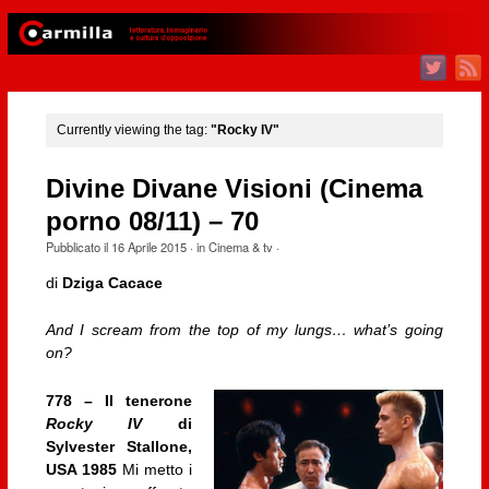
Currently viewing the tag:
"Rocky IV"
Divine Divane Visioni (Cinema
porno 08/11) – 70
Pubblicato il
16 Aprile 2015
· in
Cinema & tv
·
di
Dziga Cacace
And I scream from the top of my lungs… what’s going
on?
778 – Il tenerone
Rocky IV
di
Sylvester Stallone,
USA 1985
Mi metto i