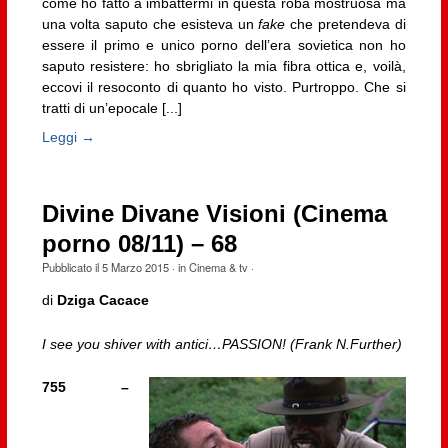
come ho fatto a imbattermi in questa roba mostruosa ma
una volta saputo che esisteva un
fake
che pretendeva di
essere il primo e unico porno dell’era sovietica non ho
saputo resistere: ho sbrigliato la mia fibra ottica e, voilà,
eccovi il resoconto di quanto ho visto. Purtroppo. Che si
tratti di un’epocale [...]
Leggi →
Divine Divane Visioni (Cinema
porno 08/11) – 68
Pubblicato il
5 Marzo 2015
· in
Cinema & tv
·
di
Dziga Cacace
I see you shiver with antici…PASSION! (Frank N.Further)
755 –