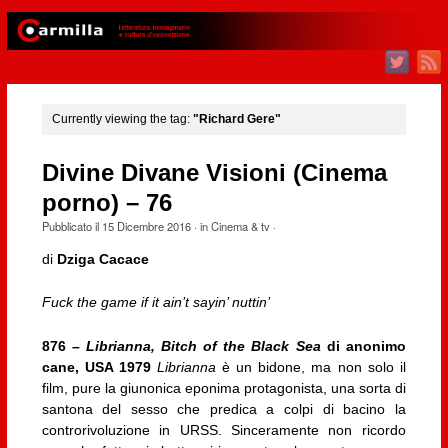
Currently viewing the tag:
"Richard Gere"
Divine Divane Visioni (Cinema
porno) – 76
Pubblicato il
15 Dicembre 2016
· in
Cinema & tv
·
di
Dziga Cacace
Fuck the game if it ain’t sayin’ nuttin’
876 –
Librianna, Bitch of the Black Sea
di anonimo
cane, USA 1979
Librianna
è un bidone, ma non solo il
film, pure la giunonica eponima protagonista, una sorta di
santona del sesso che predica a colpi di bacino la
controrivoluzione in URSS. Sinceramente non ricordo