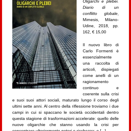
Oligarchi e plebei.
Diario di un
conflitto globale
,
Mimesis, Milano-
Udine, 2018, pp.
162, € 15,00
Il nuovo libro di
Carlo Formenti è
essenzialmente
una raccolta di
articoli, dispiegati
come anelli di un
ragionamento
continuo e
coerente sulla crisi
e suoi suoi attori sociali, maturato lungo il corso degli
ultimi sette anni. Al centro della riflessione troviamo i due
campi in cui si spaccano le società occidentali dentro
questa stagione di trasformazioni accelerate: quello delle
nuove oligarchie che stanno usando la crisi per
concentrare ulteriormente poteri e ricchezza; e [...]