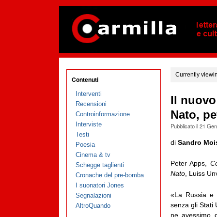
Currently viewi
Contenuti
Interventi
Il nuovo
Recensioni
Nato, pe
Controinformazione
Interviste
Pubblicato il
21 Gen
Testi
di
Sandro Moi
Poesia
Cinema & tv
Peter Apps,
Co
Schegge taglienti
Nato
, Luiss Un
Cronache del pre-bomba
I suonatori Jones
«La Russia e 
Segnalazioni
senza gli Stati
AltroQuando
ne avessimo d