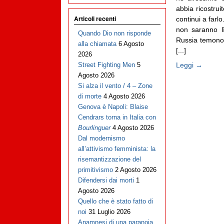
abbia ricostru
Articoli recenti
continui a farl
non saranno l
Quando Dio non risponde
Russia temono e
alla chiamata
6 Agosto
[...]
2026
Leggi →
Street Fighting Men
5
Agosto 2026
Si alza il vento / 4 – Zone
di morte
4 Agosto 2026
Genova è Napoli: Blaise
Cendrars torna in Italia con
Bourlinguer
4 Agosto 2026
Dal modernismo
all’attivismo femminista: la
risemantizzazione del
primitivismo
2 Agosto 2026
Difendersi dai morti
1
Agosto 2026
Quello che è stato fatto di
noi
31 Luglio 2026
Anamnesi di una paranoia