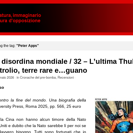
ng the tag:
"Peter Apps"
 disordina mondiale / 32 – L’ultima Thul
trolio, terre rare e…guano
naio 2026
· in
Cronache del pre-bomba
,
Recensioni
·
so
ntro la fine del mondo. Una biografia della
versity Press, Roma 2025, pp. 566, 25 euro
la Cina non hanno alcun timore della Nato
 Uniti e dubito che la Nato sarebbe lì per noi se
avvero bisogno. Tutti sono fortunati che io