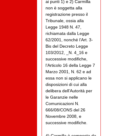
ai punti 1) e 2) Carmilla
non è soggetta alla
registrazione presso il
Tribunale, ossia alla
Legge 1948 N. 47,
richiamata dalla Legge
62/2001, nonché l’Art. 3-
Bis del Decreto Legge
103/2012, _N. 4_16 e
successive modifiche,
l’Articolo 16 della Legge 7
Marzo 2001, N. 62 e ad
essa non si applicano le
disposizioni di cui alla
delibera dell'Autorità per
le Garanzie nelle
Comunicazioni N.
666/08/CONS del 26
Novembre 2008, e
successive modifiche.
4) Carmilla è composta da