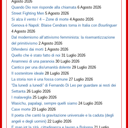
Agosto 2026
Quando Dio non risponde alla chiamata
6 Agosto 2026
Street Fighting Men
5 Agosto 2026
Si alza il vento / 4 – Zone di morte
4 Agosto 2026
Genova è Napoli: Blaise Cendrars torna in Italia con
Bourlinguer
4 Agosto 2026
Dal modernismo all’attivismo femminista: la risemantizzazione
del primitivismo
2 Agosto 2026
Difendersi dai morti
1 Agosto 2026
Quello che è stato fatto di noi
31 Luglio 2026
Anamnesi di una paranoia
30 Luglio 2026
Cantico per una dis/umanità dolente
29 Luglio 2026
Il sostenitore ideale
28 Luglio 2026
La storia non è una fossa comune
27 Luglio 2026
“Da lunedì a lunedì” di Fernando Di Leo per guardare ai resti dei
Settanta
26 Luglio 2026
I malaveglia
25 Luglio 2026
Wasichu, papalagi, sempre quelli siamo
24 Luglio 2026
Case morte
23 Luglio 2026
Il poeta che cantò la gravitazione universale e la caduta (degli
angeli e degli uomini)
22 Luglio 2026
E man int la zità, cittadinanza e lavoro a Bologna
21 Luglio