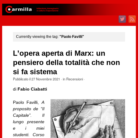
Currently viewing the tag:
"Paolo Favilli"
L’opera aperta di Marx: un
pensiero della totalità che non
si fa sistema
Pubblicato il
27 Novembre 2021
· in
Recensioni
·
di
Fabio Ciabatti
Paolo Favilli,
A
proposito de “Il
Capitale”. Il
lungo presente
e i miei
studenti. Corso