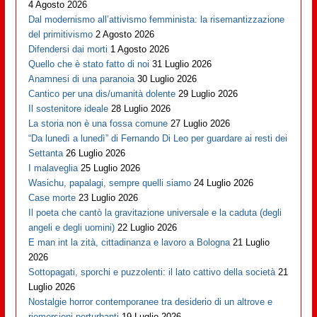
4 Agosto 2026
Dal modernismo all’attivismo femminista: la risemantizzazione
del primitivismo
2 Agosto 2026
Difendersi dai morti
1 Agosto 2026
Quello che è stato fatto di noi
31 Luglio 2026
Anamnesi di una paranoia
30 Luglio 2026
Cantico per una dis/umanità dolente
29 Luglio 2026
Il sostenitore ideale
28 Luglio 2026
La storia non è una fossa comune
27 Luglio 2026
“Da lunedì a lunedì” di Fernando Di Leo per guardare ai resti dei
Settanta
26 Luglio 2026
I malaveglia
25 Luglio 2026
Wasichu, papalagi, sempre quelli siamo
24 Luglio 2026
Case morte
23 Luglio 2026
Il poeta che cantò la gravitazione universale e la caduta (degli
angeli e degli uomini)
22 Luglio 2026
E man int la zità, cittadinanza e lavoro a Bologna
21 Luglio
2026
Sottopagati, sporchi e puzzolenti: il lato cattivo della società
21
Luglio 2026
Nostalgie horror contemporanee tra desiderio di un altrove e
riemersioni perturbanti
19 Luglio 2026