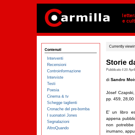
Currently viewi
Contenuti
Interventi
Storie d
Recensioni
Pubblicato il
20 Apri
Controinformazione
Interviste
di
Sandro Moi
Testi
Poesia
Jósef Czapski
Cinema & tv
pp. 459, 28,00
Schegge taglienti
Cronache del pre-bomba
E’ un libro e
I suonatori Jones
appena pubblic
Segnalazioni
non potrebbe 
AltroQuando
inumano, appunt