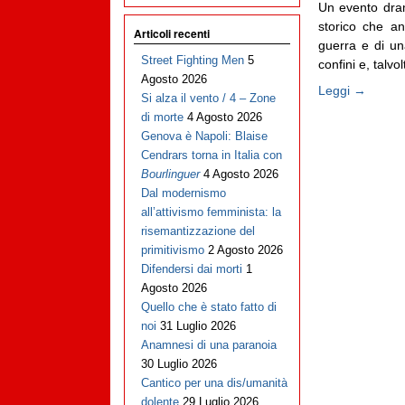
Un evento dram
storico che a
Articoli recenti
guerra e di un
Street Fighting Men
5
confini e, talvolt
Agosto 2026
Leggi →
Si alza il vento / 4 – Zone
di morte
4 Agosto 2026
Genova è Napoli: Blaise
Cendrars torna in Italia con
Bourlinguer
4 Agosto 2026
Dal modernismo
all’attivismo femminista: la
risemantizzazione del
primitivismo
2 Agosto 2026
Difendersi dai morti
1
Agosto 2026
Quello che è stato fatto di
noi
31 Luglio 2026
Anamnesi di una paranoia
30 Luglio 2026
Cantico per una dis/umanità
dolente
29 Luglio 2026