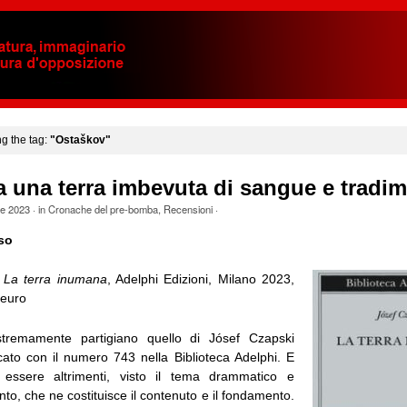
ng the tag:
"Ostaškov"
a una terra imbevuta di sangue e tradim
le 2023
· in
Cronache del pre-bomba
,
Recensioni
·
so
,
La terra inumana
, Adelphi Edizioni, Milano 2023,
 euro
stremamente partigiano quello di Jósef Czapski
ato con il numero 743 nella Biblioteca Adelphi. E
essere altrimenti, visto il tema drammatico e
o, che ne costituisce il contenuto e il fondamento.