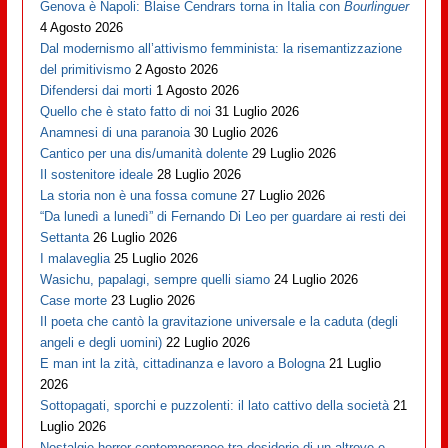
Genova è Napoli: Blaise Cendrars torna in Italia con
Bourlinguer
4 Agosto 2026
Dal modernismo all’attivismo femminista: la risemantizzazione
del primitivismo
2 Agosto 2026
Difendersi dai morti
1 Agosto 2026
Quello che è stato fatto di noi
31 Luglio 2026
Anamnesi di una paranoia
30 Luglio 2026
Cantico per una dis/umanità dolente
29 Luglio 2026
Il sostenitore ideale
28 Luglio 2026
La storia non è una fossa comune
27 Luglio 2026
“Da lunedì a lunedì” di Fernando Di Leo per guardare ai resti dei
Settanta
26 Luglio 2026
I malaveglia
25 Luglio 2026
Wasichu, papalagi, sempre quelli siamo
24 Luglio 2026
Case morte
23 Luglio 2026
Il poeta che cantò la gravitazione universale e la caduta (degli
angeli e degli uomini)
22 Luglio 2026
E man int la zità, cittadinanza e lavoro a Bologna
21 Luglio
2026
Sottopagati, sporchi e puzzolenti: il lato cattivo della società
21
Luglio 2026
Nostalgie horror contemporanee tra desiderio di un altrove e