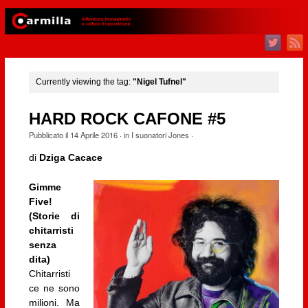
Currently viewing the tag:
"Nigel Tufnel"
HARD ROCK CAFONE #5
Pubblicato il
14 Aprile 2016
· in
I suonatori Jones
·
di
Dziga Cacace
Gimme
Five!
(Storie di
chitarristi
senza
dita)
Chitarristi
ce ne sono
milioni. Ma