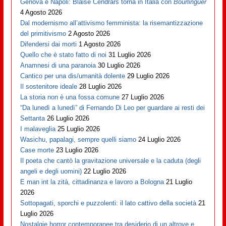
Genova è Napoli: Blaise Cendrars torna in Italia con
Bourlinguer
4 Agosto 2026
Dal modernismo all’attivismo femminista: la risemantizzazione
del primitivismo
2 Agosto 2026
Difendersi dai morti
1 Agosto 2026
Quello che è stato fatto di noi
31 Luglio 2026
Anamnesi di una paranoia
30 Luglio 2026
Cantico per una dis/umanità dolente
29 Luglio 2026
Il sostenitore ideale
28 Luglio 2026
La storia non è una fossa comune
27 Luglio 2026
“Da lunedì a lunedì” di Fernando Di Leo per guardare ai resti dei
Settanta
26 Luglio 2026
I malaveglia
25 Luglio 2026
Wasichu, papalagi, sempre quelli siamo
24 Luglio 2026
Case morte
23 Luglio 2026
Il poeta che cantò la gravitazione universale e la caduta (degli
angeli e degli uomini)
22 Luglio 2026
E man int la zità, cittadinanza e lavoro a Bologna
21 Luglio
2026
Sottopagati, sporchi e puzzolenti: il lato cattivo della società
21
Luglio 2026
Nostalgie horror contemporanee tra desiderio di un altrove e