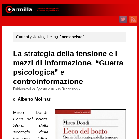
Currently viewing the tag:
"neofascista"
La strategia della tensione e i
mezzi di informazione. “Guerra
psicologica” e
controinformazione
Pubblicato il
24 Agosto 2016
· in
Recensioni
·
di
Alberto Molinari
Mirco Dondi,
L’eco del boato.
Storia della
strategia della
tensione 1965-