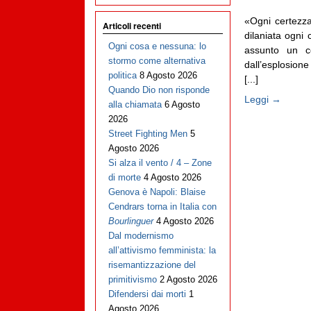
«Ogni certezza
Articoli recenti
dilaniata ogni 
Ogni cosa e nessuna: lo
assunto un co
stormo come alternativa
dall’esplosione 
politica
8 Agosto 2026
[...]
Quando Dio non risponde
Leggi →
alla chiamata
6 Agosto
2026
Street Fighting Men
5
Agosto 2026
Si alza il vento / 4 – Zone
di morte
4 Agosto 2026
Genova è Napoli: Blaise
Cendrars torna in Italia con
Bourlinguer
4 Agosto 2026
Dal modernismo
all’attivismo femminista: la
risemantizzazione del
primitivismo
2 Agosto 2026
Difendersi dai morti
1
Agosto 2026