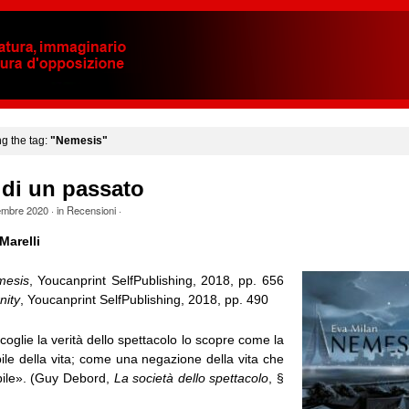
ng the tag:
"Nemesis"
o di un passato
embre 2020
· in
Recensioni
·
Marelli
esis
, Youcanprint SelfPublishing, 2018, pp. 656
nity
, Youcanprint SelfPublishing, 2018, pp. 490
 coglie la verità dello spettacolo lo scopre come la
ile della vita; come una negazione della vita che
ibile». (Guy Debord,
La società dello spettacolo
, §