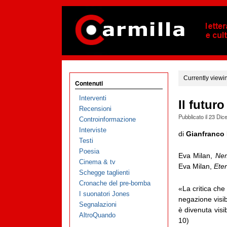
Currently viewi
Contenuti
Interventi
Il futur
Recensioni
Pubblicato il
23 Dic
Controinformazione
Interviste
di
Gianfranco 
Testi
Poesia
Eva Milan,
Nem
Cinema & tv
Eva Milan,
Eter
Schegge taglienti
Cronache del pre-bomba
«La critica che
I suonatori Jones
negazione visib
Segnalazioni
è divenuta vis
AltroQuando
10)