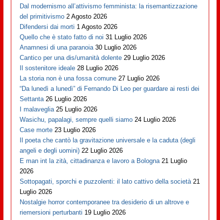
Dal modernismo all’attivismo femminista: la risemantizzazione
del primitivismo
2 Agosto 2026
Difendersi dai morti
1 Agosto 2026
Quello che è stato fatto di noi
31 Luglio 2026
Anamnesi di una paranoia
30 Luglio 2026
Cantico per una dis/umanità dolente
29 Luglio 2026
Il sostenitore ideale
28 Luglio 2026
La storia non è una fossa comune
27 Luglio 2026
“Da lunedì a lunedì” di Fernando Di Leo per guardare ai resti dei
Settanta
26 Luglio 2026
I malaveglia
25 Luglio 2026
Wasichu, papalagi, sempre quelli siamo
24 Luglio 2026
Case morte
23 Luglio 2026
Il poeta che cantò la gravitazione universale e la caduta (degli
angeli e degli uomini)
22 Luglio 2026
E man int la zità, cittadinanza e lavoro a Bologna
21 Luglio
2026
Sottopagati, sporchi e puzzolenti: il lato cattivo della società
21
Luglio 2026
Nostalgie horror contemporanee tra desiderio di un altrove e
riemersioni perturbanti
19 Luglio 2026