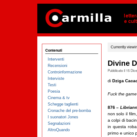
Currently viewi
Contenuti
Interventi
Divine D
Recensioni
Pubblicato il
15 Dic
Controinformazione
Interviste
di
Dziga Caca
Testi
Poesia
Fuck the game if
Cinema & tv
Schegge taglienti
876 –
Librian
Cronache del pre-bomba
non solo il fil
I suonatori Jones
a colpi di bac
Segnalazioni
in questa rob
AltroQuando
primo e unico po