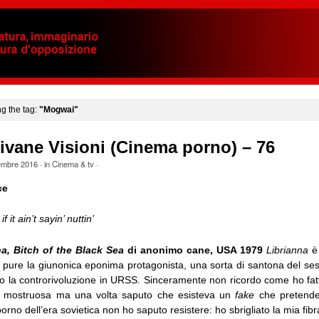
ng the tag:
"Mogwai"
ivane Visioni (Cinema porno) – 76
embre 2016
· in
Cinema & tv
·
ce
 it ain’t sayin’ nuttin’
na, Bitch of the Black Sea
di anonimo cane, USA 1979
Librianna
è 
m, pure la giunonica eponima protagonista, una sorta di santona del se
ino la controrivoluzione in URSS. Sinceramente non ricordo come ho fat
a mostruosa ma una volta saputo che esisteva un
fake
che pretendev
rno dell’era sovietica non ho saputo resistere: ho sbrigliato la mia fibra 