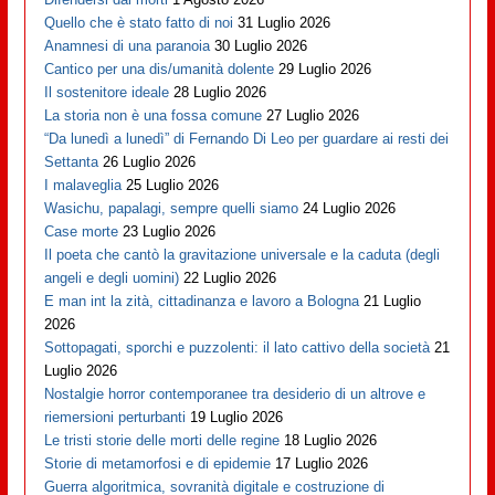
Quello che è stato fatto di noi
31 Luglio 2026
Anamnesi di una paranoia
30 Luglio 2026
Cantico per una dis/umanità dolente
29 Luglio 2026
Il sostenitore ideale
28 Luglio 2026
La storia non è una fossa comune
27 Luglio 2026
“Da lunedì a lunedì” di Fernando Di Leo per guardare ai resti dei
Settanta
26 Luglio 2026
I malaveglia
25 Luglio 2026
Wasichu, papalagi, sempre quelli siamo
24 Luglio 2026
Case morte
23 Luglio 2026
Il poeta che cantò la gravitazione universale e la caduta (degli
angeli e degli uomini)
22 Luglio 2026
E man int la zità, cittadinanza e lavoro a Bologna
21 Luglio
2026
Sottopagati, sporchi e puzzolenti: il lato cattivo della società
21
Luglio 2026
Nostalgie horror contemporanee tra desiderio di un altrove e
riemersioni perturbanti
19 Luglio 2026
Le tristi storie delle morti delle regine
18 Luglio 2026
Storie di metamorfosi e di epidemie
17 Luglio 2026
Guerra algoritmica, sovranità digitale e costruzione di