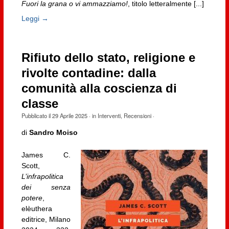
Fuori la grana o vi ammazziamo!
, titolo letteralmente [...]
Leggi →
Rifiuto dello stato, religione e
rivolte contadine: dalla
comunità alla coscienza di
classe
Pubblicato il
29 Aprile 2025
· in
Interventi
,
Recensioni
·
di
Sandro Moiso
James C.
Scott,
L’infrapolitica
dei senza
potere
,
elèuthera
editrice, Milano