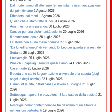
4 Agosto 2026
Dal modernismo all’attivismo femminista: la risemantizzazione
del primitivismo
2 Agosto 2026
Difendersi dai morti
1 Agosto 2026
Quello che è stato fatto di noi
31 Luglio 2026
Anamnesi di una paranoia
30 Luglio 2026
Cantico per una dis/umanità dolente
29 Luglio 2026
Il sostenitore ideale
28 Luglio 2026
La storia non è una fossa comune
27 Luglio 2026
“Da lunedì a lunedì” di Fernando Di Leo per guardare ai resti dei
Settanta
26 Luglio 2026
I malaveglia
25 Luglio 2026
Wasichu, papalagi, sempre quelli siamo
24 Luglio 2026
Case morte
23 Luglio 2026
Il poeta che cantò la gravitazione universale e la caduta (degli
angeli e degli uomini)
22 Luglio 2026
E man int la zità, cittadinanza e lavoro a Bologna
21 Luglio
2026
Sottopagati, sporchi e puzzolenti: il lato cattivo della società
21
Luglio 2026
Nostalgie horror contemporanee tra desiderio di un altrove e
riemersioni perturbanti
19 Luglio 2026