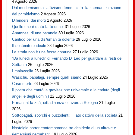
4 Agosto 2026
Dal modernismo all’attivismo femminista: la risemantizzazione
del primitivismo
2 Agosto 2026
Difendersi dai morti
1 Agosto 2026
Quello che è stato fatto di noi
31 Luglio 2026
Anamnesi di una paranoia
30 Luglio 2026
Cantico per una dis/umanità dolente
29 Luglio 2026
Il sostenitore ideale
28 Luglio 2026
La storia non è una fossa comune
27 Luglio 2026
“Da lunedì a lunedì” di Fernando Di Leo per guardare ai resti dei
Settanta
26 Luglio 2026
I malaveglia
25 Luglio 2026
Wasichu, papalagi, sempre quelli siamo
24 Luglio 2026
Case morte
23 Luglio 2026
Il poeta che cantò la gravitazione universale e la caduta (degli
angeli e degli uomini)
22 Luglio 2026
E man int la zità, cittadinanza e lavoro a Bologna
21 Luglio
2026
Sottopagati, sporchi e puzzolenti: il lato cattivo della società
21
Luglio 2026
Nostalgie horror contemporanee tra desiderio di un altrove e
riemersioni perturbanti
19 Luglio 2026