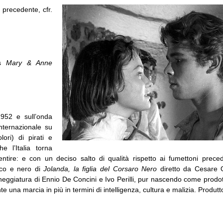
 precedente, cfr.
s
Mary & Anne
1952 e sull’onda
nternazionale su
ori) di pirati e
he l’Italia torna
entire: e con un deciso salto di qualità rispetto ai fumettoni preced
nco e nero di
Jolanda, la figlia del Corsaro Nero
diretto da Cesare O
eneggiatura di Ennio De Concini e Ivo Perilli, pur nascendo come prodo
e una marcia in più in termini di intelligenza, cultura e malizia. Produttor