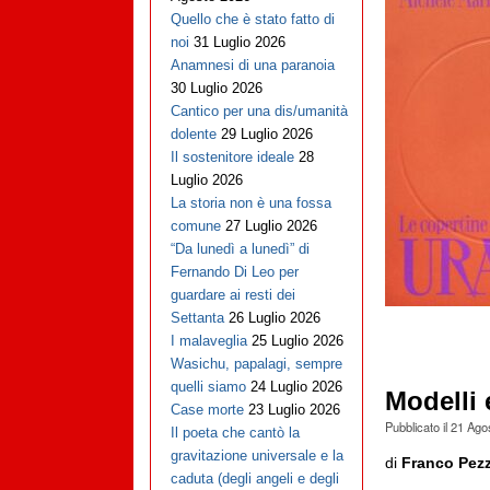
Quello che è stato fatto di
noi
31 Luglio 2026
Anamnesi di una paranoia
30 Luglio 2026
Cantico per una dis/umanità
dolente
29 Luglio 2026
Il sostenitore ideale
28
Luglio 2026
La storia non è una fossa
comune
27 Luglio 2026
“Da lunedì a lunedì” di
Fernando Di Leo per
guardare ai resti dei
Settanta
26 Luglio 2026
I malaveglia
25 Luglio 2026
Wasichu, papalagi, sempre
quelli siamo
24 Luglio 2026
Modelli
Case morte
23 Luglio 2026
Pubblicato il
21 Ago
Il poeta che cantò la
gravitazione universale e la
di
Franco Pezz
caduta (degli angeli e degli