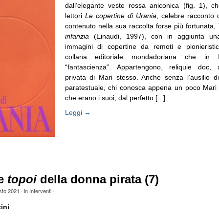
dall’elegante veste rossa aniconica (fig. 1), c
lettori
Le copertine di Urania
, celebre racconto 
contenuto nella sua raccolta forse più fortunata,
infanzia
(Einaudi, 1997), con in aggiunta una
immagini di copertine da remoti e pionieristic
collana editoriale mondadoriana che in Ita
“fantascienza”. Appartengono, reliquie doc, a
privata di Mari stesso. Anche senza l’ausilio de
paratestuale, chi conosca appena un poco Mari 
che erano i suoi, dal perfetto [...]
Leggi →
 e
topoi
della donna pirata (7)
sto 2021
· in
Interventi
·
ini