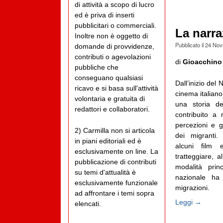
di attività a scopo di lucro
ed è priva di inserti
pubblicitari o commerciali.
La narra
Inoltre non è oggetto di
Pubblicato il
24 Nov
domande di provvidenze,
contributi o agevolazioni
di
Gioacchino
pubbliche che
conseguano qualsiasi
Dall’inizio del 
ricavo e si basa sull'attività
cinema italian
volontaria e gratuita di
una storia de
redattori e collaboratori.
contribuito a 
percezioni e gi
2) Carmilla non si articola
dei migranti.
in piani editoriali ed è
alcuni film e
esclusivamente on line. La
tratteggiare, 
pubblicazione di contributi
modalità prin
su temi d'attualità è
nazionale ha 
esclusivamente funzionale
migrazioni.
ad affrontare i temi sopra
Leggi →
elencati.