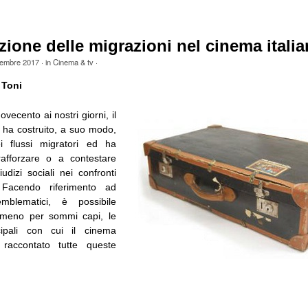
zione delle migrazioni nel cinema itali
embre 2017
· in
Cinema & tv
·
 Toni
Novecento ai nostri giorni, il
o ha costruito, a suo modo,
i flussi migratori ed ha
rafforzare o a contestare
udizi sociali nei confronti
 Facendo riferimento ad
mblematici, è possibile
almeno per sommi capi, le
cipali con cui il cinema
raccontato tutte queste