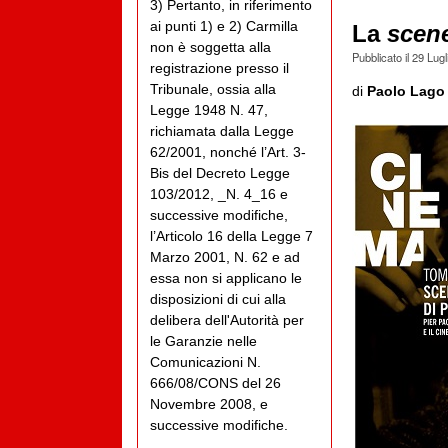
3) Pertanto, in riferimento
ai punti 1) e 2) Carmilla
La
scene
non è soggetta alla
Pubblicato il
29 Lugl
registrazione presso il
Tribunale, ossia alla
di
Paolo Lago
Legge 1948 N. 47,
richiamata dalla Legge
62/2001, nonché l’Art. 3-
Bis del Decreto Legge
103/2012, _N. 4_16 e
successive modifiche,
l’Articolo 16 della Legge 7
Marzo 2001, N. 62 e ad
essa non si applicano le
disposizioni di cui alla
delibera dell'Autorità per
le Garanzie nelle
Comunicazioni N.
666/08/CONS del 26
Novembre 2008, e
successive modifiche.