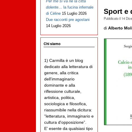
Per me si va ne la città
dolente…
la fucina infernale
Sport e d
di Cèline
15 Luglio 2026
Pubblicato il
14 Dic
Due racconti pre agostani
14 Luglio 2026
di
Alberto Mol
Chi siamo
1) Carmilla è un blog
dedicato alla letteratura di
genere, alla critica
dell'immaginario
dominante e alla
riflessione culturale,
artistica, politica,
sociologica e filosofica,
riassumibile nella dicitura:
“letteratura, immaginario e
cultura d'opposizione”.
E' esente da qualsiasi tipo