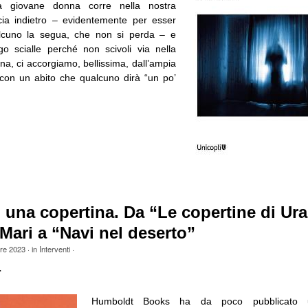
 giovane donna corre nella nostra
rcia indietro – evidentemente per esser
lcuno la segua, che non si perda – e
ngo scialle perché non scivoli via nella
a, ci accorgiamo, bellissima, dall’ampia
 con un abito che qualcuno dirà “un po’
i una copertina. Da “Le copertine di Ura
Mari a “Navi nel deserto”
bre 2023
· in
Interventi
·
r
Humboldt Books ha da poco pubblicato u