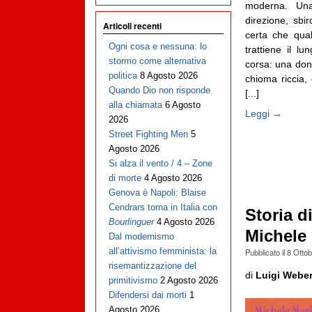
moderna. Una
direzione, sbi
Articoli recenti
certa che qua
Ogni cosa e nessuna: lo
trattiene il lu
stormo come alternativa
corsa: una donn
politica
8 Agosto 2026
chioma riccia,
Quando Dio non risponde
[...]
alla chiamata
6 Agosto
Leggi →
2026
Street Fighting Men
5
Agosto 2026
Si alza il vento / 4 – Zone
di morte
4 Agosto 2026
Genova è Napoli: Blaise
Cendrars torna in Italia con
Storia d
Bourlinguer
4 Agosto 2026
Michele 
Dal modernismo
all’attivismo femminista: la
Pubblicato il
8 Otto
risemantizzazione del
di
Luigi Webe
primitivismo
2 Agosto 2026
Difendersi dai morti
1
Agosto 2026