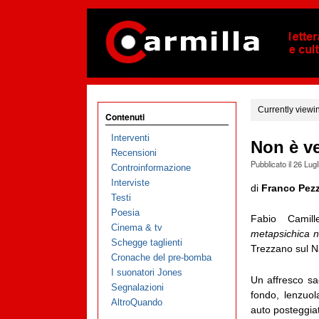
Currently viewi
Contenuti
Interventi
Non è ve
Recensioni
Pubblicato il
26 Lugl
Controinformazione
Interviste
di
Franco Pezz
Testi
Poesia
Fabio Camill
Cinema & tv
metapsichica n
Schegge taglienti
Trezzano sul N
Cronache del pre-bomba
I suonatori Jones
Un affresco sac
Segnalazioni
fondo, lenzuola
AltroQuando
auto posteggiat