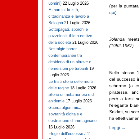
uomini)
22 Luglio 2026
(per la puntata
E man int la zità,
qui
)
cittadinanza e lavoro a
Bologna
21 Luglio 2026
Sottopagati, sporchi e
puzzolenti: il lato cattivo
Jolanda
meet
della società
21 Luglio 2026
(1952-1967)
Nostalgie horror
contemporanee tra
desiderio di un altrove e
riemersioni perturbanti
19
Nello stesso 
Luglio 2026
del successo i
Le tristi storie delle morti
schermo (a col
delle regine
18 Luglio 2026
piratesse, anc
Storie di metamorfosi e di
però a farsi s
epidemie
17 Luglio 2026
l’elegante bia
Guerra algoritmica,
Soldati, su sc
sovranità digitale e
ha effettivament
costruzione di immaginario
16 Luglio 2026
Leggi →
Elogio dell’eccesso / 11 –