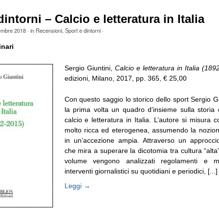
intorni – Calcio e letteratura in Italia
embre 2018
· in
Recensioni
,
Sport e dintorni
·
inari
Sergio Giuntini,
Calcio e letteratura in Italia (18
edizioni, Milano, 2017, pp. 365, € 25,00
Con questo saggio lo storico dello sport Sergio Gi
la prima volta un quadro d’insieme sulla storia d
calcio e letteratura in Italia. L’autore si misura
molto ricca ed eterogenea, assumendo la nozione
in un’accezione ampia. Attraverso un approcci
che mira a superare la dicotomia tra cultura “alta
volume vengono analizzati regolamenti e man
interventi giornalistici su quotidiani e periodici, [...]
Leggi →