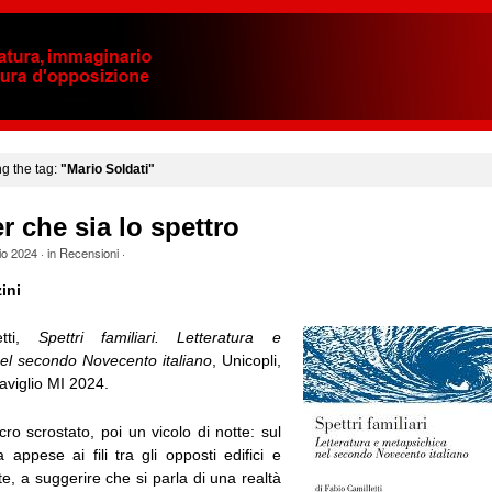
ng the tag:
"Mario Soldati"
r che sia lo spettro
io 2024
· in
Recensioni
·
ini
etti,
Spettri familiari. Letteratura e
el secondo Novecento italiano
, Unicopli,
aviglio MI 2024.
ro scrostato, poi un vicolo di notte: sul
 appese ai fili tra gli opposti edifici e
e, a suggerire che si parla di una realtà