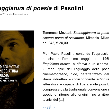
ggiatura di poesia
di Pasolini
io 2017
· in
Recensioni
·
Tommaso Mozzati,
Sceneggiatura di poesi
cinema prima di Accattone
, Mimesis, Mila
pp. 242, € 20,00
Pier Paolo Pasolini, coniando l’espressi
poesia» nell’omonimo saggio del 1965
Empirismo eretico
, si riferiva a un cinema
«i modi tipici del linguaggio della poes
cinematografico, cioè, caratterizzato da
libera indiretta» – corrispondente all’indire
letteratura – capace di liberare «le possib
compresse dalla tradizionale convenzione n
specie di ritorno alle origini: fino a rit
tecnici del [...]
Leggi →