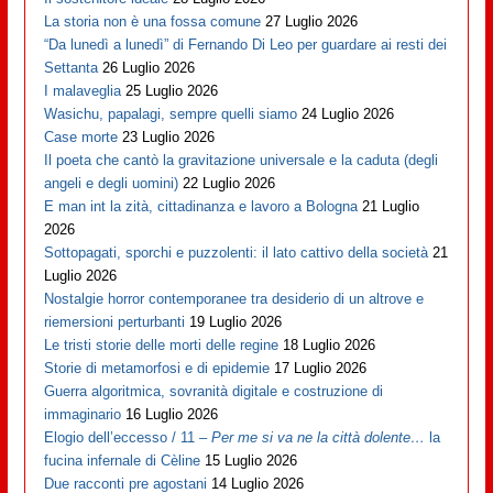
La storia non è una fossa comune
27 Luglio 2026
“Da lunedì a lunedì” di Fernando Di Leo per guardare ai resti dei
Settanta
26 Luglio 2026
I malaveglia
25 Luglio 2026
Wasichu, papalagi, sempre quelli siamo
24 Luglio 2026
Case morte
23 Luglio 2026
Il poeta che cantò la gravitazione universale e la caduta (degli
angeli e degli uomini)
22 Luglio 2026
E man int la zità, cittadinanza e lavoro a Bologna
21 Luglio
2026
Sottopagati, sporchi e puzzolenti: il lato cattivo della società
21
Luglio 2026
Nostalgie horror contemporanee tra desiderio di un altrove e
riemersioni perturbanti
19 Luglio 2026
Le tristi storie delle morti delle regine
18 Luglio 2026
Storie di metamorfosi e di epidemie
17 Luglio 2026
Guerra algoritmica, sovranità digitale e costruzione di
immaginario
16 Luglio 2026
Elogio dell’eccesso / 11 –
Per me si va ne la città dolente…
la
fucina infernale di Cèline
15 Luglio 2026
Due racconti pre agostani
14 Luglio 2026