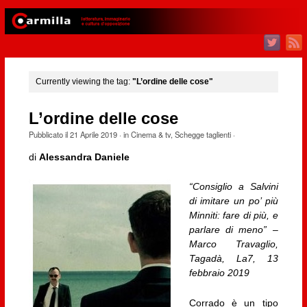
Currently viewing the tag:
"L’ordine delle cose"
L’ordine delle cose
Pubblicato il
21 Aprile 2019
· in
Cinema & tv
,
Schegge taglienti
·
di
Alessandra Daniele
“Consiglio a Salvini
di imitare un po’ più
Minniti: fare di più, e
parlare di meno” –
Marco Travaglio,
Tagadà, La7, 13
febbraio 2019
Corrado è un tipo