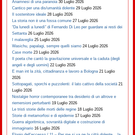
Anamnesi di una paranoia
30 Luglio 2026
Cantico per una dis/umanità dolente
29 Luglio 2026
Il sostenitore ideale
28 Luglio 2026
La storia non è una fossa comune
27 Luglio 2026
“Da lunedì a lunedì” di Fernando Di Leo per guardare ai resti dei
Settanta
26 Luglio 2026
I malaveglia
25 Luglio 2026
Wasichu, papalagi, sempre quelli siamo
24 Luglio 2026
Case morte
23 Luglio 2026
Il poeta che cantò la gravitazione universale e la caduta (degli
angeli e degli uomini)
22 Luglio 2026
E man int la zità, cittadinanza e lavoro a Bologna
21 Luglio
2026
Sottopagati, sporchi e puzzolenti: il lato cattivo della società
21
Luglio 2026
Nostalgie horror contemporanee tra desiderio di un altrove e
riemersioni perturbanti
19 Luglio 2026
Le tristi storie delle morti delle regine
18 Luglio 2026
Storie di metamorfosi e di epidemie
17 Luglio 2026
Guerra algoritmica, sovranità digitale e costruzione di
immaginario
16 Luglio 2026
Elogio dell’eccesso / 11 –
Per me si va ne la città dolente…
la