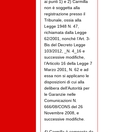
ai punti 1) e 2) Carmilla
non è soggetta alla
registrazione presso il
Tribunale, ossia alla
Legge 1948 N. 47,
richiamata dalla Legge
62/2001, nonché l’Art. 3-
Bis del Decreto Legge
103/2012, _N. 4_16 e
successive modifiche,
l’Articolo 16 della Legge 7
Marzo 2001, N. 62 e ad
essa non si applicano le
disposizioni di cui alla
delibera dell'Autorità per
le Garanzie nelle
Comunicazioni N.
666/08/CONS del 26
Novembre 2008, e
successive modifiche.
4) Carmilla è composta da