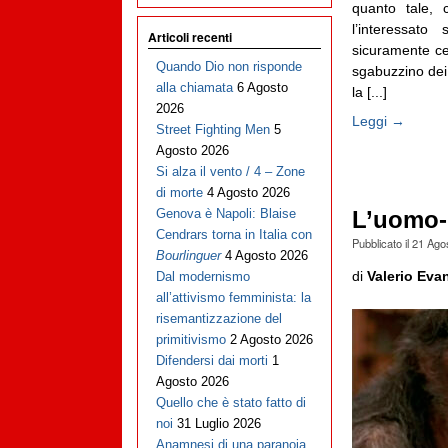
quanto tale, 
l’interessat
Articoli recenti
sicuramente ce
Quando Dio non risponde
sgabuzzino dei g
alla chiamata
6 Agosto
la [...]
2026
Leggi →
Street Fighting Men
5
Agosto 2026
Si alza il vento / 4 – Zone
di morte
4 Agosto 2026
Genova è Napoli: Blaise
L’uomo-l
Cendrars torna in Italia con
Pubblicato il
21 Ago
Bourlinguer
4 Agosto 2026
di
Valerio Evan
Dal modernismo
all’attivismo femminista: la
risemantizzazione del
primitivismo
2 Agosto 2026
Difendersi dai morti
1
Agosto 2026
Quello che è stato fatto di
noi
31 Luglio 2026
Anamnesi di una paranoia