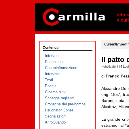
Currently viewi
Contenuti
Interventi
Il patto 
Recensioni
Pubblicato il
15 Lugl
Controinformazione
Interviste
di
Franco Pezz
Testi
Poesia
Alexandre Du
Cinema & tv
orig. 1857, tra
Schegge taglienti
Baroni, nota f
Cronache del pre-bomba
Alcatraz, Milan
I suonatori Jones
Segnalazioni
La grande crit
AltroQuando
estraneo all’“a