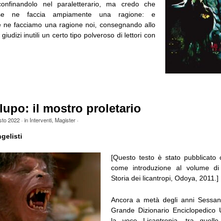
confinandolo nel paraletterario, ma credo che
o se ne faccia ampiamente una ragione: e
 ne facciamo una ragione noi, consegnando allo
iudizi inutili un certo tipo polveroso di lettori con
upo: il mostro proletario
sto 2022
· in
Interventi
,
Magister
·
gelisti
[Questo testo è stato pubblicato 
come introduzione al volume di
Storia dei licantropi, Odoya, 2011.]
Ancora a metà degli anni Sessant
Grande Dizionario Enciclopedico 
la voce Licantropia, tra quelle