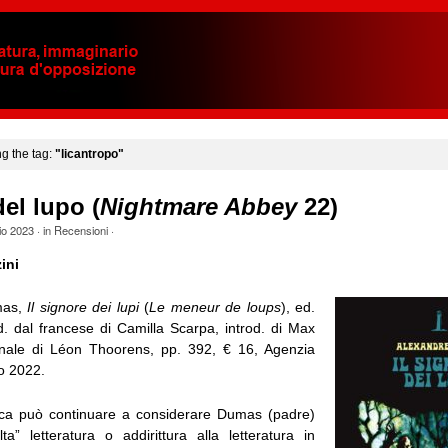
ng the tag:
"licantropo"
del lupo (
Nightmare Abbey
22)
io 2023
· in
Recensioni
·
ini
mas,
Il signore dei lupi
(
Le meneur de loups
), ed.
d. dal francese di Camilla Scarpa, introd. di Max
inale di Léon Thoorens, pp. 392, € 16, Agenzia
o 2022.
ica può continuare a considerare Dumas (padre)
lta” letteratura o addirittura alla letteratura in