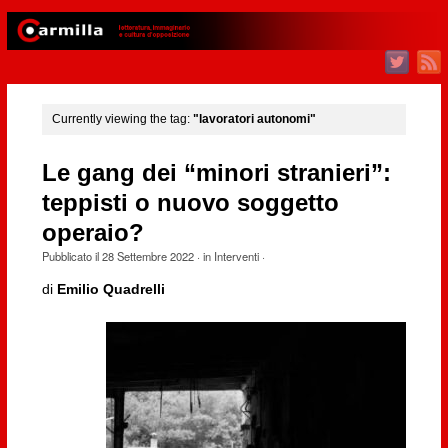
Currently viewing the tag:
"lavoratori autonomi"
Le gang dei “minori stranieri”:
teppisti o nuovo soggetto
operaio?
Pubblicato il
28 Settembre 2022
· in
Interventi
·
di
Emilio Quadrelli