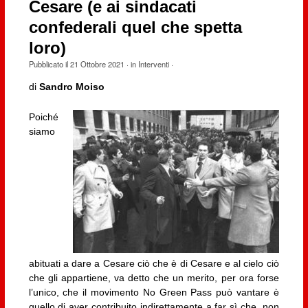
Cesare (e ai sindacati
confederali quel che spetta
loro)
Pubblicato il
21 Ottobre 2021
· in
Interventi
·
di
Sandro Moiso
Poiché
siamo
abituati a dare a Cesare ciò che è di Cesare e al cielo ciò
che gli appartiene, va detto che un merito, per ora forse
l’unico, che il movimento No Green Pass può vantare è
quello di aver contribuito indirettamente a far sì che, non