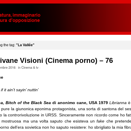
ng the tag:
"La Vallée"
ivane Visioni (Cinema porno) – 76
embre 2016
· in
Cinema & tv
·
ce
 it ain’t sayin’ nuttin’
na, Bitch of the Black Sea
di anonimo cane, USA 1979
Librianna
è 
m, pure la giunonica eponima protagonista, una sorta di santona del se
ino la controrivoluzione in URSS. Sinceramente non ricordo come ho fat
a mostruosa ma una volta saputo che esisteva un
fake
che pretendev
rno dell’era sovietica non ho saputo resistere: ho sbrigliato la mia fibra 