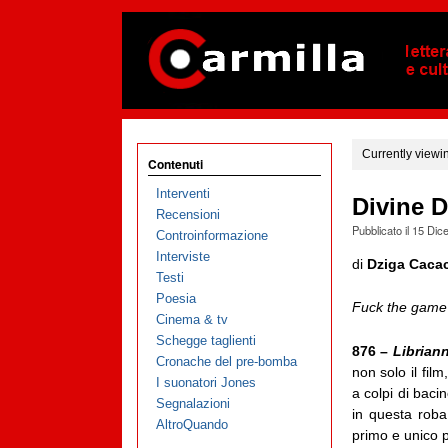
Currently viewi
Contenuti
Interventi
Divine D
Recensioni
Pubblicato il
15 Dic
Controinformazione
Interviste
di
Dziga Caca
Testi
Poesia
Fuck the game if
Cinema & tv
Schegge taglienti
876 –
Librian
Cronache del pre-bomba
non solo il fil
I suonatori Jones
a colpi di bac
Segnalazioni
in questa rob
AltroQuando
primo e unico po