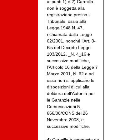
ai punti 1) e 2) Carmilla
non è soggetta alla
registrazione presso il
Tribunale, ossia alla
Legge 1948 N. 47,
richiamata dalla Legge
62/2001, nonché l’Art. 3-
Bis del Decreto Legge
103/2012, _N. 4_16 e
successive modifiche,
l’Articolo 16 della Legge 7
Marzo 2001, N. 62 e ad
essa non si applicano le
disposizioni di cui alla
delibera dell'Autorità per
le Garanzie nelle
Comunicazioni N.
666/08/CONS del 26
Novembre 2008, e
successive modifiche.
4) Carmilla è composta da