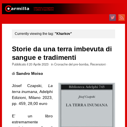
Currently viewing the tag:
"Kharkov"
Storie da una terra imbevuta di
sangue e tradimenti
Pubblicato il
20 Aprile 2023
· in
Cronache del pre-bomba
,
Recensioni
·
di
Sandro Moiso
Jósef Czapski,
La
terra inumana
, Adelphi
Edizioni, Milano 2023,
pp. 459, 28,00 euro
E’ un libro
estremamente