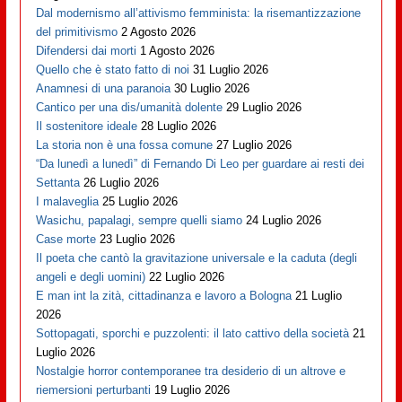
Dal modernismo all’attivismo femminista: la risemantizzazione
del primitivismo
2 Agosto 2026
Difendersi dai morti
1 Agosto 2026
Quello che è stato fatto di noi
31 Luglio 2026
Anamnesi di una paranoia
30 Luglio 2026
Cantico per una dis/umanità dolente
29 Luglio 2026
Il sostenitore ideale
28 Luglio 2026
La storia non è una fossa comune
27 Luglio 2026
“Da lunedì a lunedì” di Fernando Di Leo per guardare ai resti dei
Settanta
26 Luglio 2026
I malaveglia
25 Luglio 2026
Wasichu, papalagi, sempre quelli siamo
24 Luglio 2026
Case morte
23 Luglio 2026
Il poeta che cantò la gravitazione universale e la caduta (degli
angeli e degli uomini)
22 Luglio 2026
E man int la zità, cittadinanza e lavoro a Bologna
21 Luglio
2026
Sottopagati, sporchi e puzzolenti: il lato cattivo della società
21
Luglio 2026
Nostalgie horror contemporanee tra desiderio di un altrove e
riemersioni perturbanti
19 Luglio 2026