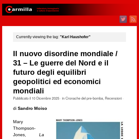
Currently viewing the tag:
"Karl Haushofer"
Il nuovo disordine mondiale /
31 – Le guerre del Nord e il
futuro degli equilibri
geopolitici ed economici
mondiali
Pubblicato il
10 Dicembre 2025
· in
Cronache del pre-bomba
,
Recensioni
·
di
Sandro Moiso
Mary
Thompson-
Jones,
La