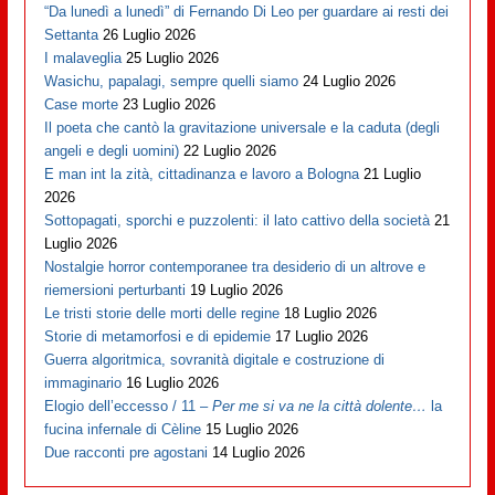
“Da lunedì a lunedì” di Fernando Di Leo per guardare ai resti dei
Settanta
26 Luglio 2026
I malaveglia
25 Luglio 2026
Wasichu, papalagi, sempre quelli siamo
24 Luglio 2026
Case morte
23 Luglio 2026
Il poeta che cantò la gravitazione universale e la caduta (degli
angeli e degli uomini)
22 Luglio 2026
E man int la zità, cittadinanza e lavoro a Bologna
21 Luglio
2026
Sottopagati, sporchi e puzzolenti: il lato cattivo della società
21
Luglio 2026
Nostalgie horror contemporanee tra desiderio di un altrove e
riemersioni perturbanti
19 Luglio 2026
Le tristi storie delle morti delle regine
18 Luglio 2026
Storie di metamorfosi e di epidemie
17 Luglio 2026
Guerra algoritmica, sovranità digitale e costruzione di
immaginario
16 Luglio 2026
Elogio dell’eccesso / 11 –
Per me si va ne la città dolente…
la
fucina infernale di Cèline
15 Luglio 2026
Due racconti pre agostani
14 Luglio 2026