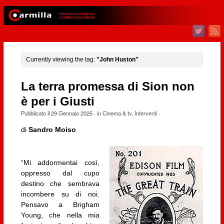
Currently viewing the tag:
"John Huston"
La terra promessa di Sion non
è per i Giusti
Pubblicato il
29 Gennaio 2025
· in
Cinema & tv
,
Interventi
·
di
Sandro Moiso
“Mi addormentai così,
oppresso dal cupo
destino che sembrava
incombere su di noi.
Pensavo a Brigham
Young, che nella mia