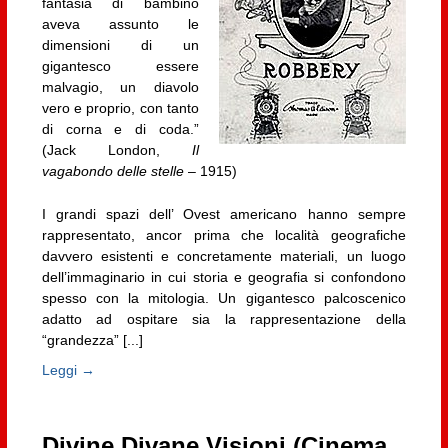
fantasia di bambino
aveva assunto le
dimensioni di un
gigantesco essere
malvagio, un diavolo
vero e proprio, con tanto
di corna e di coda.”
(Jack London,
Il
vagabondo delle stelle
– 1915)
I grandi spazi dell’ Ovest americano hanno sempre
rappresentato, ancor prima che località geografiche
davvero esistenti e concretamente materiali, un luogo
dell’immaginario in cui storia e geografia si confondono
spesso con la mitologia. Un gigantesco palcoscenico
adatto ad ospitare sia la rappresentazione della
“grandezza” [...]
Leggi →
Divine Divane Visioni (Cinema