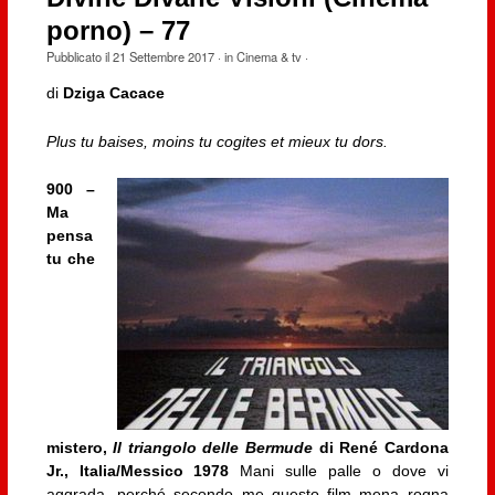
porno) – 77
Pubblicato il
21 Settembre 2017
· in
Cinema & tv
·
di
Dziga Cacace
Plus tu baises, moins tu cogites et mieux tu dors.
900 –
Ma
pensa
tu che
mistero,
Il triangolo delle Bermude
di René Cardona
Jr., Italia/Messico 1978
Mani sulle palle o dove vi
aggrada, perché secondo me questo film mena rogna