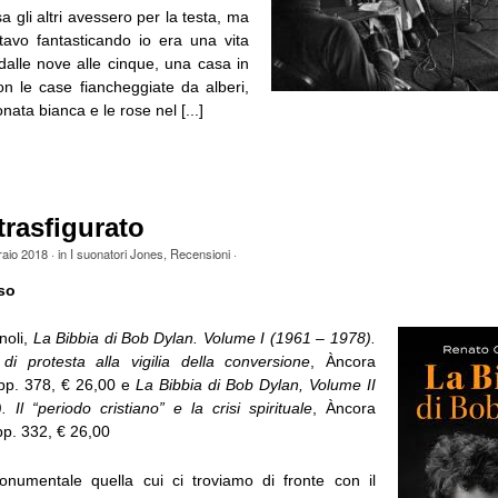
 gli altri avessero per la testa, ma
stavo fantasticando io era una vita
dalle nove alle cinque, una casa in
on le case fiancheggiate da alberi,
nata bianca e le rose nel [...]
 trasfigurato
raio 2018
· in
I suonatori Jones
,
Recensioni
·
so
noli,
La Bibbia di Bob Dylan. Volume I (1961 – 1978).
di protesta alla vigilia della conversione
, Àncora
 pp. 378, € 26,00 e
La Bibbia di Bob Dylan, Volume II
Il “periodo cristiano” e la crisi spirituale
, Àncora
pp. 332, € 26,00
onumentale quella cui ci troviamo di fronte con il