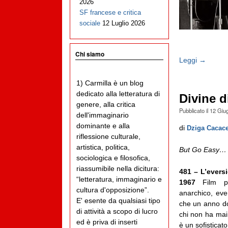
2026
SF francese e critica
sociale
12 Luglio 2026
Chi siamo
Leggi →
1) Carmilla è un blog
dedicato alla letteratura di
Divine d
genere, alla critica
Pubblicato il
12 Giu
dell'immaginario
dominante e alla
di
Dziga Cacac
riflessione culturale,
artistica, politica,
But Go Easy… 
sociologica e filosofica,
riassumibile nella dicitura:
481 – L’evers
“letteratura, immaginario e
1967
Film pop
cultura d'opposizione”.
anarchico, eve
E' esente da qualsiasi tipo
che un anno do
di attività a scopo di lucro
chi non ha mai 
ed è priva di inserti
è un sofisticato