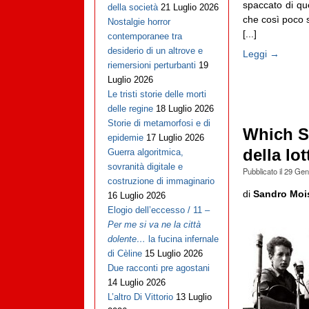
spaccato di que
della società
21 Luglio 2026
che così poco 
Nostalgie horror
[...]
contemporanee tra
desiderio di un altrove e
Leggi →
riemersioni perturbanti
19
Luglio 2026
Le tristi storie delle morti
delle regine
18 Luglio 2026
Storie di metamorfosi e di
Which S
epidemie
17 Luglio 2026
della lo
Guerra algoritmica,
sovranità digitale e
Pubblicato il
29 Gen
costruzione di immaginario
di
Sandro Moi
16 Luglio 2026
Elogio dell’eccesso / 11 –
Per me si va ne la città
dolente…
la fucina infernale
di Cèline
15 Luglio 2026
Due racconti pre agostani
14 Luglio 2026
L’altro Di Vittorio
13 Luglio