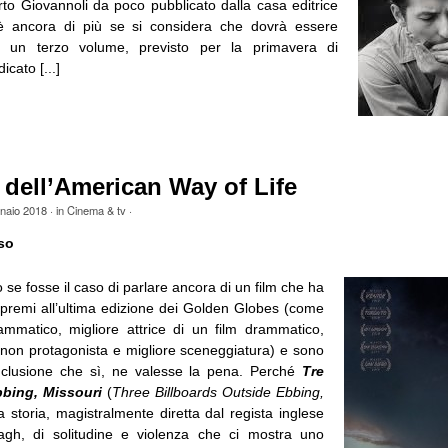
rto Giovannoli da poco pubblicato dalla casa editrice
è ancora di più se si considera che dovrà essere
 un terzo volume, previsto per la primavera di
cato [...]
 dell’American Way of Life
naio 2018
· in
Cinema & tv
·
so
 se fosse il caso di parlare ancora di un film che ha
i premi all’ultima edizione dei Golden Globes (come
rammatico, migliore attrice di un film drammatico,
e non protagonista e migliore sceneggiatura) e sono
nclusione che sì, ne valesse la pena. Perché
Tre
bbing, Missouri
(
Three Billboards Outside Ebbing,
a storia, magistralmente diretta dal regista inglese
gh, di solitudine e violenza che ci mostra uno