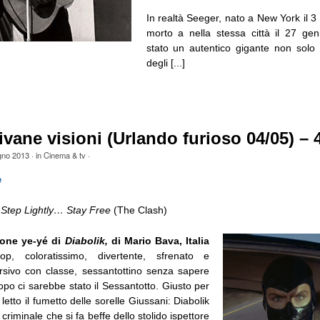
In realtà Seeger, nato a New York il 
morto a nella stessa città il 27 ge
stato un autentico gigante non solo d
degli [...]
ivane visioni (Urlando furioso 04/05) – 
gno 2013
· in
Cinema & tv
·
e
Step Lightly… Stay Free
(The Clash)
ione ye-yé di
Diabolik,
di Mario Bava, Italia
, coloratissimo, divertente, sfrenato e
rsivo con classe, sessantottino senza sapere
po ci sarebbe stato il Sessantotto. Giusto per
letto il fumetto delle sorelle Giussani: Diabolik
 criminale che si fa beffe dello stolido ispettore