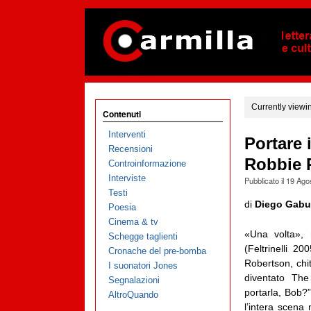
Currently viewi
Contenuti
Interventi
Portare 
Recensioni
Robbie 
Controinformazione
Interviste
Pubblicato il
19 Ago
Testi
di
Diego Gabut
Poesia
Cinema & tv
«Una volta»,
Schegge taglienti
(Feltrinelli 2
Cronache del pre-bomba
Robertson, chi
I suonatori Jones
diventato Th
Segnalazioni
portarla, Bob?”
AltroQuando
l’intera scena 