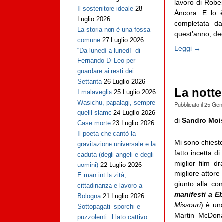
lavoro di Robe
Il sostenitore ideale
28
Àncora. E lo 
Luglio 2026
completata da
La storia non è una fossa
quest’anno, dedi
comune
27 Luglio 2026
Leggi →
“Da lunedì a lunedì” di
Fernando Di Leo per
guardare ai resti dei
Settanta
26 Luglio 2026
La notte
I malaveglia
25 Luglio 2026
Wasichu, papalagi, sempre
Pubblicato il
25 Gen
quelli siamo
24 Luglio 2026
di
Sandro Moi
Case morte
23 Luglio 2026
Il poeta che cantò la
Mi sono chiesto
gravitazione universale e la
fatto incetta d
caduta (degli angeli e degli
miglior film d
uomini)
22 Luglio 2026
migliore attor
E man int la zità,
giunto alla co
cittadinanza e lavoro a
manifesti a E
Bologna
21 Luglio 2026
Missouri
) è un
Sottopagati, sporchi e
Martin McDona
puzzolenti: il lato cattivo