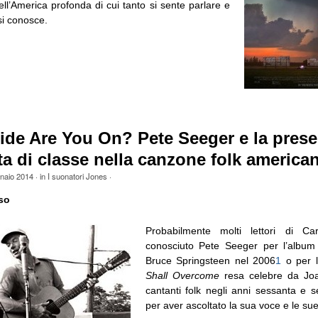
ll’America profonda di cui tanto si sente parlare e
si conosce.
ide Are You On? Pete Seeger e la pres
tta di classe nella canzone folk america
naio 2014
· in
I suonatori Jones
·
so
Probabilmente molti lettori di Ca
conosciuto Pete Seeger per l’album 
Bruce Springsteen nel 2006
1
o per 
Shall Overcome
resa celebre da Joa
cantanti folk negli anni sessanta e s
per aver ascoltato la sua voce e le su