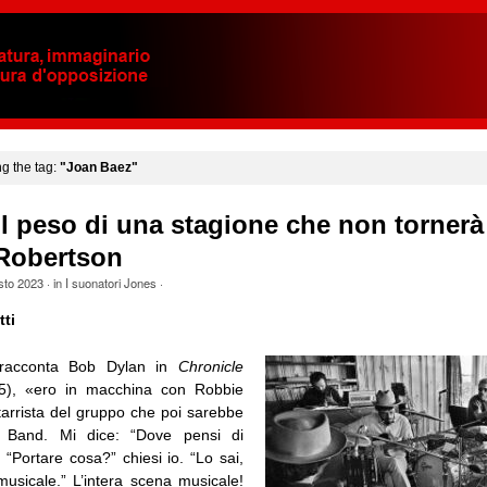
ng the tag:
"Joan Baez"
il peso di una stagione che non tornerà
Robertson
sto 2023
· in
I suonatori Jones
·
ti
 racconta Bob Dylan in
Chronicle
005), «ero in macchina con Robbie
tarrista del gruppo che poi sarebbe
e Band. Mi dice: “Dove pensi di
 “Portare cosa?” chiesi io. “Lo sai,
musicale.” L’intera scena musicale!