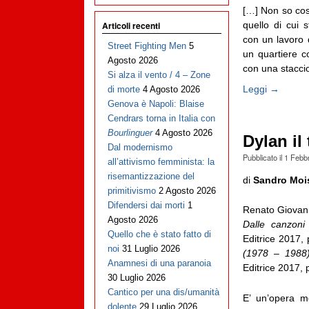
[…] Non so cosa
quello di cui 
Articoli recenti
con un lavoro 
Street Fighting Men
5
un quartiere c
Agosto 2026
con una staccio
Si alza il vento / 4 – Zone
Leggi →
di morte
4 Agosto 2026
Genova è Napoli: Blaise
Cendrars torna in Italia con
Bourlinguer
4 Agosto 2026
Dylan il
Dal modernismo
Pubblicato il
1 Febb
all’attivismo femminista: la
risemantizzazione del
di
Sandro Moi
primitivismo
2 Agosto 2026
Difendersi dai morti
1
Renato Giovan
Agosto 2026
Dalle canzoni 
Quello che è stato fatto di
Editrice 2017,
noi
31 Luglio 2026
(1978 – 1988). 
Anamnesi di una paranoia
Editrice 2017, 
30 Luglio 2026
Cantico per una dis/umanità
E’ un’opera m
dolente
29 Luglio 2026