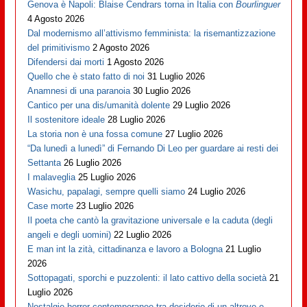
Genova è Napoli: Blaise Cendrars torna in Italia con
Bourlinguer
4 Agosto 2026
Dal modernismo all’attivismo femminista: la risemantizzazione
del primitivismo
2 Agosto 2026
Difendersi dai morti
1 Agosto 2026
Quello che è stato fatto di noi
31 Luglio 2026
Anamnesi di una paranoia
30 Luglio 2026
Cantico per una dis/umanità dolente
29 Luglio 2026
Il sostenitore ideale
28 Luglio 2026
La storia non è una fossa comune
27 Luglio 2026
“Da lunedì a lunedì” di Fernando Di Leo per guardare ai resti dei
Settanta
26 Luglio 2026
I malaveglia
25 Luglio 2026
Wasichu, papalagi, sempre quelli siamo
24 Luglio 2026
Case morte
23 Luglio 2026
Il poeta che cantò la gravitazione universale e la caduta (degli
angeli e degli uomini)
22 Luglio 2026
E man int la zità, cittadinanza e lavoro a Bologna
21 Luglio
2026
Sottopagati, sporchi e puzzolenti: il lato cattivo della società
21
Luglio 2026
Nostalgie horror contemporanee tra desiderio di un altrove e