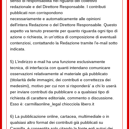
senso di responsabilità nei riguardi del collettivo
redazionale e del Direttore Responsabile. I contributi
pubblicati non corrispondono
necessariamente e automaticamente alle opinioni
dell'intera Redazione o del Direttore Responsabile. Questo
aspetto va tenuto presente per quanto riguarda ogni tipo di
azione o richiesta, in un'ottica di composizione di eventuali
contenziosi, contattando la Redazione tramite l'e-mail sotto
indicata.
5) L’indirizzo e-mail ha una funzione esclusivamente
tecnica, di interfaccia con quanti intendano comunicare
osservazioni relativamente al materiale già pubblicato
(titolarità delle immagini, dei contributi e correttezza dei
medesimi), motivo per cui non si risponderà' a chi lo userà
per inviare contributi da pubblicare o a qualsiasi tipo di
richiesta di carattere editoriale, commento o discussione.
Esso è: carmillaonline_legal chiocciola libero.it
6) La pubblicazione online, cartacea, multimediale o in
qualsiasi altro format dei contributi già pubblicati su
Carmilla, è consentita solo citando la fonte egli autori dei