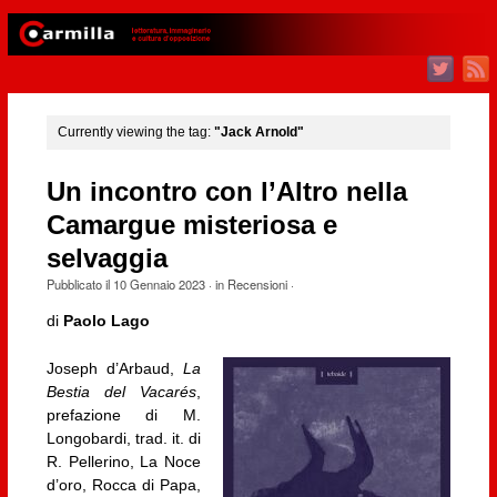
Currently viewing the tag:
"Jack Arnold"
Un incontro con l’Altro nella
Camargue misteriosa e
selvaggia
Pubblicato il
10 Gennaio 2023
· in
Recensioni
·
di
Paolo Lago
Joseph d’Arbaud,
La
Bestia del Vacarés
,
prefazione di M.
Longobardi, trad. it. di
R. Pellerino, La Noce
d’oro, Rocca di Papa,