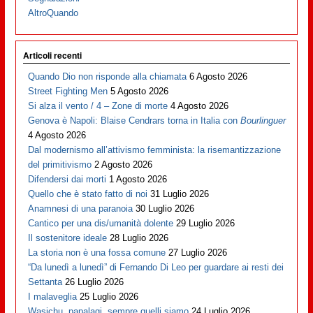
AltroQuando
Articoli recenti
Quando Dio non risponde alla chiamata
6 Agosto 2026
Street Fighting Men
5 Agosto 2026
Si alza il vento / 4 – Zone di morte
4 Agosto 2026
Genova è Napoli: Blaise Cendrars torna in Italia con
Bourlinguer
4 Agosto 2026
Dal modernismo all’attivismo femminista: la risemantizzazione
del primitivismo
2 Agosto 2026
Difendersi dai morti
1 Agosto 2026
Quello che è stato fatto di noi
31 Luglio 2026
Anamnesi di una paranoia
30 Luglio 2026
Cantico per una dis/umanità dolente
29 Luglio 2026
Il sostenitore ideale
28 Luglio 2026
La storia non è una fossa comune
27 Luglio 2026
“Da lunedì a lunedì” di Fernando Di Leo per guardare ai resti dei
Settanta
26 Luglio 2026
I malaveglia
25 Luglio 2026
Wasichu, papalagi, sempre quelli siamo
24 Luglio 2026