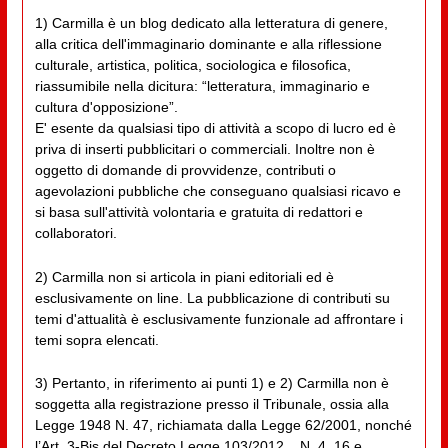
1) Carmilla è un blog dedicato alla letteratura di genere,
alla critica dell'immaginario dominante e alla riflessione
culturale, artistica, politica, sociologica e filosofica,
riassumibile nella dicitura: “letteratura, immaginario e
cultura d'opposizione”.
E' esente da qualsiasi tipo di attività a scopo di lucro ed è
priva di inserti pubblicitari o commerciali. Inoltre non è
oggetto di domande di provvidenze, contributi o
agevolazioni pubbliche che conseguano qualsiasi ricavo e
si basa sull'attività volontaria e gratuita di redattori e
collaboratori.
2) Carmilla non si articola in piani editoriali ed è
esclusivamente on line. La pubblicazione di contributi su
temi d'attualità è esclusivamente funzionale ad affrontare i
temi sopra elencati.
3) Pertanto, in riferimento ai punti 1) e 2) Carmilla non è
soggetta alla registrazione presso il Tribunale, ossia alla
Legge 1948 N. 47, richiamata dalla Legge 62/2001, nonché
l’Art. 3-Bis del Decreto Legge 103/2012, _N. 4_16 e