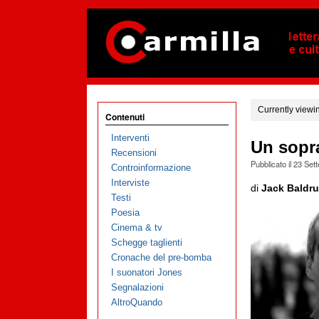
Currently viewi
Contenuti
Interventi
Un sopr
Recensioni
Pubblicato il
23 Set
Controinformazione
Interviste
di
Jack Baldr
Testi
Poesia
Cinema & tv
Schegge taglienti
Cronache del pre-bomba
I suonatori Jones
Segnalazioni
AltroQuando