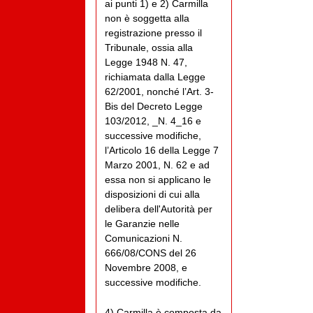
ai punti 1) e 2) Carmilla
non è soggetta alla
registrazione presso il
Tribunale, ossia alla
Legge 1948 N. 47,
richiamata dalla Legge
62/2001, nonché l’Art. 3-
Bis del Decreto Legge
103/2012, _N. 4_16 e
successive modifiche,
l’Articolo 16 della Legge 7
Marzo 2001, N. 62 e ad
essa non si applicano le
disposizioni di cui alla
delibera dell'Autorità per
le Garanzie nelle
Comunicazioni N.
666/08/CONS del 26
Novembre 2008, e
successive modifiche.
4) Carmilla è composta da