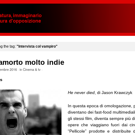
ng the tag:
"Intervista col vampiro"
amorto molto indie
tembre 2016
· in
Cinema & tv
·
us
He never died
, di Jason Krawczyk
In questa epoca di omologazione, p
diventano dei fast-food multimedial
gli stessi film, diventa sempre più di
opere che viaggiano fuori dai circ
“Pellicole” prodotte e distribuite 