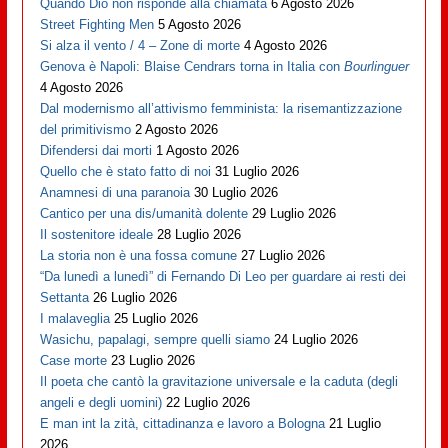
Quando Dio non risponde alla chiamata
6 Agosto 2026
Street Fighting Men
5 Agosto 2026
Si alza il vento / 4 – Zone di morte
4 Agosto 2026
Genova è Napoli: Blaise Cendrars torna in Italia con
Bourlinguer
4 Agosto 2026
Dal modernismo all’attivismo femminista: la risemantizzazione
del primitivismo
2 Agosto 2026
Difendersi dai morti
1 Agosto 2026
Quello che è stato fatto di noi
31 Luglio 2026
Anamnesi di una paranoia
30 Luglio 2026
Cantico per una dis/umanità dolente
29 Luglio 2026
Il sostenitore ideale
28 Luglio 2026
La storia non è una fossa comune
27 Luglio 2026
“Da lunedì a lunedì” di Fernando Di Leo per guardare ai resti dei
Settanta
26 Luglio 2026
I malaveglia
25 Luglio 2026
Wasichu, papalagi, sempre quelli siamo
24 Luglio 2026
Case morte
23 Luglio 2026
Il poeta che cantò la gravitazione universale e la caduta (degli
angeli e degli uomini)
22 Luglio 2026
E man int la zità, cittadinanza e lavoro a Bologna
21 Luglio
2026