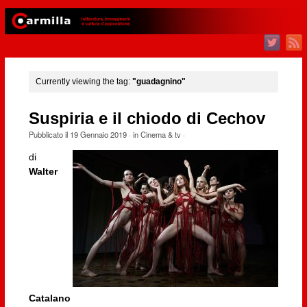
Currently viewing the tag:
"guadagnino"
Suspiria e il chiodo di Cechov
Pubblicato il
19 Gennaio 2019
· in
Cinema & tv
·
di
Walter
Catalano