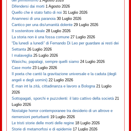
del primitivismo
2 Agosto 2026
Difendersi dai morti
1 Agosto 2026
Quello che è stato fatto di noi
31 Luglio 2026
Anamnesi di una paranoia
30 Luglio 2026
Cantico per una dis/umanità dolente
29 Luglio 2026
Il sostenitore ideale
28 Luglio 2026
La storia non è una fossa comune
27 Luglio 2026
“Da lunedì a lunedì” di Fernando Di Leo per guardare ai resti dei
Settanta
26 Luglio 2026
I malaveglia
25 Luglio 2026
Wasichu, papalagi, sempre quelli siamo
24 Luglio 2026
Case morte
23 Luglio 2026
Il poeta che cantò la gravitazione universale e la caduta (degli
angeli e degli uomini)
22 Luglio 2026
E man int la zità, cittadinanza e lavoro a Bologna
21 Luglio
2026
Sottopagati, sporchi e puzzolenti: il lato cattivo della società
21
Luglio 2026
Nostalgie horror contemporanee tra desiderio di un altrove e
riemersioni perturbanti
19 Luglio 2026
Le tristi storie delle morti delle regine
18 Luglio 2026
Storie di metamorfosi e di epidemie
17 Luglio 2026