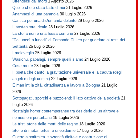
Difendersi dai morti
1 Agosto 2026
Quello che è stato fatto di noi
31 Luglio 2026
Anamnesi di una paranoia
30 Luglio 2026
Cantico per una dis/umanità dolente
29 Luglio 2026
Il sostenitore ideale
28 Luglio 2026
La storia non è una fossa comune
27 Luglio 2026
“Da lunedì a lunedì” di Fernando Di Leo per guardare ai resti dei
Settanta
26 Luglio 2026
I malaveglia
25 Luglio 2026
Wasichu, papalagi, sempre quelli siamo
24 Luglio 2026
Case morte
23 Luglio 2026
Il poeta che cantò la gravitazione universale e la caduta (degli
angeli e degli uomini)
22 Luglio 2026
E man int la zità, cittadinanza e lavoro a Bologna
21 Luglio
2026
Sottopagati, sporchi e puzzolenti: il lato cattivo della società
21
Luglio 2026
Nostalgie horror contemporanee tra desiderio di un altrove e
riemersioni perturbanti
19 Luglio 2026
Le tristi storie delle morti delle regine
18 Luglio 2026
Storie di metamorfosi e di epidemie
17 Luglio 2026
Guerra algoritmica, sovranità digitale e costruzione di