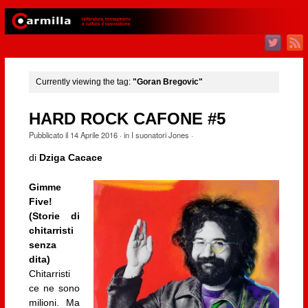
Currently viewing the tag:
"Goran Bregovic"
HARD ROCK CAFONE #5
Pubblicato il
14 Aprile 2016
· in
I suonatori Jones
·
di
Dziga Cacace
Gimme
Five!
(Storie di
chitarristi
senza
dita)
Chitarristi
ce ne sono
milioni. Ma