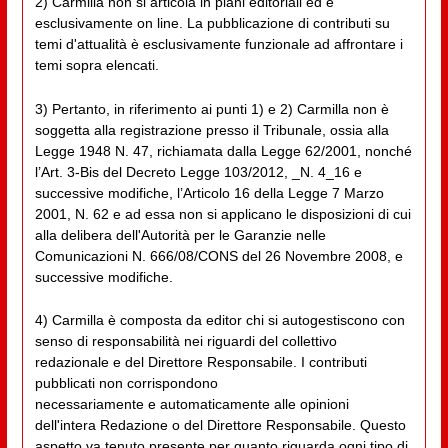
2) Carmilla non si articola in piani editoriali ed è
esclusivamente on line. La pubblicazione di contributi su
temi d'attualità è esclusivamente funzionale ad affrontare i
temi sopra elencati.
3) Pertanto, in riferimento ai punti 1) e 2) Carmilla non è
soggetta alla registrazione presso il Tribunale, ossia alla
Legge 1948 N. 47, richiamata dalla Legge 62/2001, nonché
l’Art. 3-Bis del Decreto Legge 103/2012, _N. 4_16 e
successive modifiche, l’Articolo 16 della Legge 7 Marzo
2001, N. 62 e ad essa non si applicano le disposizioni di cui
alla delibera dell'Autorità per le Garanzie nelle
Comunicazioni N. 666/08/CONS del 26 Novembre 2008, e
successive modifiche.
4) Carmilla è composta da editor chi si autogestiscono con
senso di responsabilità nei riguardi del collettivo
redazionale e del Direttore Responsabile. I contributi
pubblicati non corrispondono
necessariamente e automaticamente alle opinioni
dell'intera Redazione o del Direttore Responsabile. Questo
aspetto va tenuto presente per quanto riguarda ogni tipo di