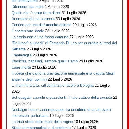
del primitivismo
2 Agosto 2026
Difendersi dai morti
1 Agosto 2026
Quello che è stato fatto di noi
31 Luglio 2026
Anamnesi di una paranoia
30 Luglio 2026
Cantico per una dis/umanità dolente
29 Luglio 2026
Il sostenitore ideale
28 Luglio 2026
La storia non è una fossa comune
27 Luglio 2026
“Da lunedì a lunedì” di Fernando Di Leo per guardare ai resti dei
Settanta
26 Luglio 2026
I malaveglia
25 Luglio 2026
Wasichu, papalagi, sempre quelli siamo
24 Luglio 2026
Case morte
23 Luglio 2026
Il poeta che cantò la gravitazione universale e la caduta (degli
angeli e degli uomini)
22 Luglio 2026
E man int la zità, cittadinanza e lavoro a Bologna
21 Luglio
2026
Sottopagati, sporchi e puzzolenti: il lato cattivo della società
21
Luglio 2026
Nostalgie horror contemporanee tra desiderio di un altrove e
riemersioni perturbanti
19 Luglio 2026
Le tristi storie delle morti delle regine
18 Luglio 2026
Storie di metamorfosi e di epidemie
17 Luglio 2026