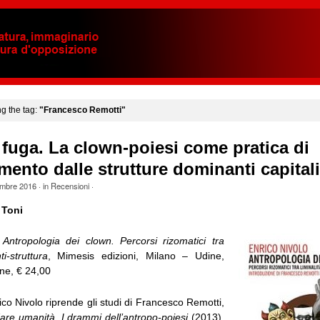
ng the tag:
"Francesco Remotti"
 fuga. La clown-poiesi come pratica di
mento dalle strutture dominanti capitali
mbre 2016
· in
Recensioni
·
 Toni
,
Antropologia dei clown. Percorsi rizomatici tra
ti-struttura
, Mimesis edizioni, Milano – Udine,
ne, € 24,00
rico Nivolo riprende gli studi di Francesco Remotti,
are umanità. I drammi dell’antropo-poiesi
(2013),