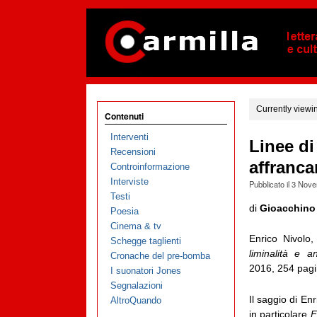
Currently viewi
Contenuti
Interventi
Linee di
Recensioni
affranca
Controinformazione
Interviste
Pubblicato il
3 Nove
Testi
di
Gioacchino
Poesia
Cinema & tv
Enrico Nivolo
Schegge taglienti
liminalità e an
Cronache del pre-bomba
2016, 254 pagi
I suonatori Jones
Segnalazioni
Il saggio di En
AltroQuando
in particolare
F