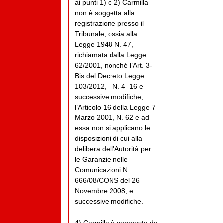
ai punti 1) e 2) Carmilla
non è soggetta alla
registrazione presso il
Tribunale, ossia alla
Legge 1948 N. 47,
richiamata dalla Legge
62/2001, nonché l’Art. 3-
Bis del Decreto Legge
103/2012, _N. 4_16 e
successive modifiche,
l’Articolo 16 della Legge 7
Marzo 2001, N. 62 e ad
essa non si applicano le
disposizioni di cui alla
delibera dell'Autorità per
le Garanzie nelle
Comunicazioni N.
666/08/CONS del 26
Novembre 2008, e
successive modifiche.
4) Carmilla è composta da