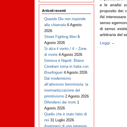
e le analisi s
Articoli recenti
proposito dei c
Ad interessare 
Quando Dio non risponde
senso egemone, 
alla chiamata
6 Agosto
di senso esist
2026
arbitraria del s
Street Fighting Men
5
Leggi →
Agosto 2026
Si alza il vento / 4 – Zone
di morte
4 Agosto 2026
Genova è Napoli: Blaise
Cendrars torna in Italia con
Bourlinguer
4 Agosto 2026
Dal modernismo
all’attivismo femminista: la
risemantizzazione del
primitivismo
2 Agosto 2026
Difendersi dai morti
1
Agosto 2026
Quello che è stato fatto di
noi
31 Luglio 2026
Anamnesi di una paranoia