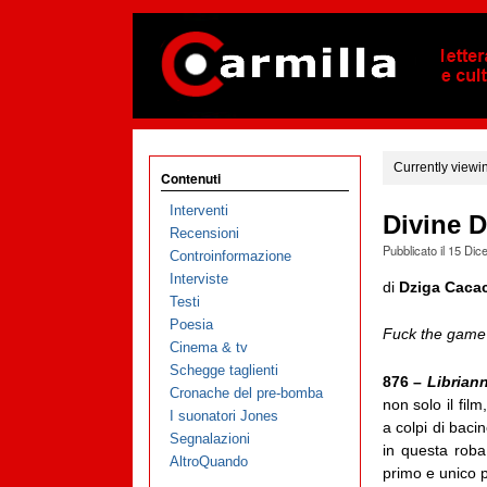
Currently viewi
Contenuti
Interventi
Divine D
Recensioni
Pubblicato il
15 Dic
Controinformazione
Interviste
di
Dziga Caca
Testi
Poesia
Fuck the game if
Cinema & tv
Schegge taglienti
876 –
Librian
Cronache del pre-bomba
non solo il fil
I suonatori Jones
a colpi di bac
Segnalazioni
in questa rob
AltroQuando
primo e unico po