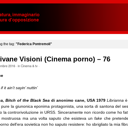
ng the tag:
"Federica Pontremoli"
ivane Visioni (Cinema porno) – 76
embre 2016
· in
Cinema & tv
·
ce
 it ain’t sayin’ nuttin’
na, Bitch of the Black Sea
di anonimo cane, USA 1979
Librianna
è 
m, pure la giunonica eponima protagonista, una sorta di santona del se
ino la controrivoluzione in URSS. Sinceramente non ricordo come ho fat
a mostruosa ma una volta saputo che esisteva un
fake
che pretendev
rno dell’era sovietica non ho saputo resistere: ho sbrigliato la mia fibra 