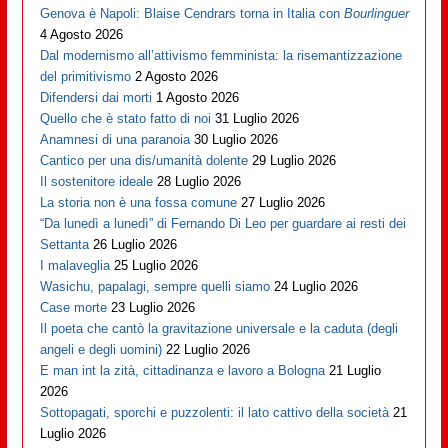
Genova è Napoli: Blaise Cendrars torna in Italia con
Bourlinguer
4 Agosto 2026
Dal modernismo all’attivismo femminista: la risemantizzazione
del primitivismo
2 Agosto 2026
Difendersi dai morti
1 Agosto 2026
Quello che è stato fatto di noi
31 Luglio 2026
Anamnesi di una paranoia
30 Luglio 2026
Cantico per una dis/umanità dolente
29 Luglio 2026
Il sostenitore ideale
28 Luglio 2026
La storia non è una fossa comune
27 Luglio 2026
“Da lunedì a lunedì” di Fernando Di Leo per guardare ai resti dei
Settanta
26 Luglio 2026
I malaveglia
25 Luglio 2026
Wasichu, papalagi, sempre quelli siamo
24 Luglio 2026
Case morte
23 Luglio 2026
Il poeta che cantò la gravitazione universale e la caduta (degli
angeli e degli uomini)
22 Luglio 2026
E man int la zità, cittadinanza e lavoro a Bologna
21 Luglio
2026
Sottopagati, sporchi e puzzolenti: il lato cattivo della società
21
Luglio 2026