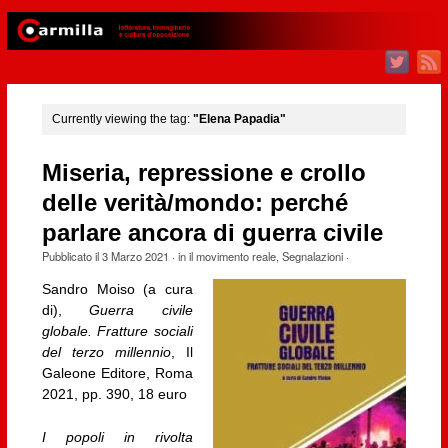
Currently viewing the tag:
"Elena Papadia"
Miseria, repressione e crollo
delle verità/mondo: perché
parlare ancora di guerra civile
Pubblicato il
3 Marzo 2021
· in
il movimento reale
,
Segnalazioni
·
Sandro Moiso (a cura
di),
Guerra civile
globale. Fratture sociali
del terzo millennio
, Il
Galeone Editore, Roma
2021, pp. 390, 18 euro
I popoli in rivolta