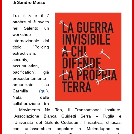
di
Sandro Moiso
Tra il 5 e il 7
ottobre si è svolto
nel Salento un
workshop
internazionale dal
titolo “Policing
extractivism:
security,
accumulation,
pacification”, già
precedentemente
annunciato su
Carmilla (
qui
).
Nata dalla
collaborazione tra
il Movimento No Tap, il Transnational Institute,
l’Associazione Bianca Guidetti Serra – Puglia e
l’Università del Salento-Cedeuam, l’iniziativa, chiusasi
con un’assemblea popolare a Melendugno nel