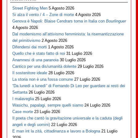
Street Fighting Men
5 Agosto 2026
Si alza il vento / 4 – Zone di morte
4 Agosto 2026
Genova è Napoli: Blaise Cendrars torna in Italia con
Bourlinguer
4 Agosto 2026
Dal modernismo all’attivismo femminista: la risemantizzazione
del primitivismo
2 Agosto 2026
Difendersi dai morti
1 Agosto 2026
Quello che è stato fatto di noi
31 Luglio 2026
Anamnesi di una paranoia
30 Luglio 2026
Cantico per una dis/umanità dolente
29 Luglio 2026
Il sostenitore ideale
28 Luglio 2026
La storia non è una fossa comune
27 Luglio 2026
“Da lunedì a lunedì” di Fernando Di Leo per guardare ai resti dei
Settanta
26 Luglio 2026
I malaveglia
25 Luglio 2026
Wasichu, papalagi, sempre quelli siamo
24 Luglio 2026
Case morte
23 Luglio 2026
Il poeta che cantò la gravitazione universale e la caduta (degli
angeli e degli uomini)
22 Luglio 2026
E man int la zità, cittadinanza e lavoro a Bologna
21 Luglio
2026