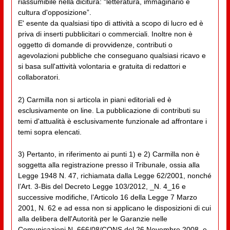
riassumibile nella dicitura: “letteratura, immaginario e
cultura d'opposizione”.
E' esente da qualsiasi tipo di attività a scopo di lucro ed è
priva di inserti pubblicitari o commerciali. Inoltre non è
oggetto di domande di provvidenze, contributi o
agevolazioni pubbliche che conseguano qualsiasi ricavo e
si basa sull'attività volontaria e gratuita di redattori e
collaboratori.
2) Carmilla non si articola in piani editoriali ed è
esclusivamente on line. La pubblicazione di contributi su
temi d'attualità è esclusivamente funzionale ad affrontare i
temi sopra elencati.
3) Pertanto, in riferimento ai punti 1) e 2) Carmilla non è
soggetta alla registrazione presso il Tribunale, ossia alla
Legge 1948 N. 47, richiamata dalla Legge 62/2001, nonché
l’Art. 3-Bis del Decreto Legge 103/2012, _N. 4_16 e
successive modifiche, l’Articolo 16 della Legge 7 Marzo
2001, N. 62 e ad essa non si applicano le disposizioni di cui
alla delibera dell'Autorità per le Garanzie nelle
Comunicazioni N. 666/08/CONS del 26 Novembre 2008, e