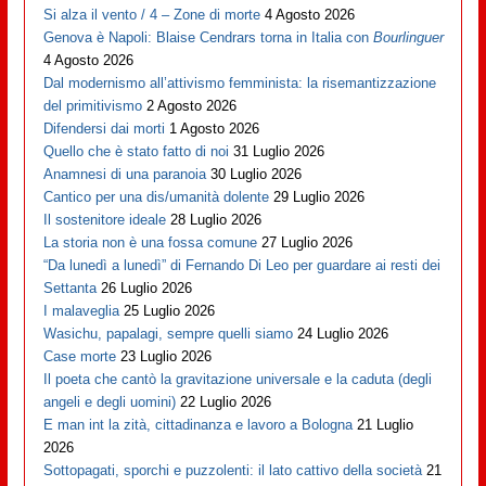
Si alza il vento / 4 – Zone di morte
4 Agosto 2026
Genova è Napoli: Blaise Cendrars torna in Italia con
Bourlinguer
4 Agosto 2026
Dal modernismo all’attivismo femminista: la risemantizzazione
del primitivismo
2 Agosto 2026
Difendersi dai morti
1 Agosto 2026
Quello che è stato fatto di noi
31 Luglio 2026
Anamnesi di una paranoia
30 Luglio 2026
Cantico per una dis/umanità dolente
29 Luglio 2026
Il sostenitore ideale
28 Luglio 2026
La storia non è una fossa comune
27 Luglio 2026
“Da lunedì a lunedì” di Fernando Di Leo per guardare ai resti dei
Settanta
26 Luglio 2026
I malaveglia
25 Luglio 2026
Wasichu, papalagi, sempre quelli siamo
24 Luglio 2026
Case morte
23 Luglio 2026
Il poeta che cantò la gravitazione universale e la caduta (degli
angeli e degli uomini)
22 Luglio 2026
E man int la zità, cittadinanza e lavoro a Bologna
21 Luglio
2026
Sottopagati, sporchi e puzzolenti: il lato cattivo della società
21