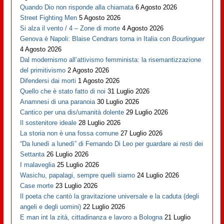
Quando Dio non risponde alla chiamata
6 Agosto 2026
Street Fighting Men
5 Agosto 2026
Si alza il vento / 4 – Zone di morte
4 Agosto 2026
Genova è Napoli: Blaise Cendrars torna in Italia con
Bourlinguer
4 Agosto 2026
Dal modernismo all’attivismo femminista: la risemantizzazione
del primitivismo
2 Agosto 2026
Difendersi dai morti
1 Agosto 2026
Quello che è stato fatto di noi
31 Luglio 2026
Anamnesi di una paranoia
30 Luglio 2026
Cantico per una dis/umanità dolente
29 Luglio 2026
Il sostenitore ideale
28 Luglio 2026
La storia non è una fossa comune
27 Luglio 2026
“Da lunedì a lunedì” di Fernando Di Leo per guardare ai resti dei
Settanta
26 Luglio 2026
I malaveglia
25 Luglio 2026
Wasichu, papalagi, sempre quelli siamo
24 Luglio 2026
Case morte
23 Luglio 2026
Il poeta che cantò la gravitazione universale e la caduta (degli
angeli e degli uomini)
22 Luglio 2026
E man int la zità, cittadinanza e lavoro a Bologna
21 Luglio