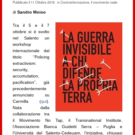
Pubblicato il
11 Ottobre 2018
· in
Controinformazione
,
il movimento reale
·
di
Sandro Moiso
Tra il 5 e il 7
ottobre si è svolto
nel Salento un
workshop
internazionale dal
titolo “Policing
extractivism:
security,
accumulation,
pacification”, già
precedentemente
annunciato su
Carmilla (
qui
).
Nata dalla
collaborazione tra
il Movimento No Tap, il Transnational Institute,
l’Associazione Bianca Guidetti Serra – Puglia e
l’Università del Salento-Cedeuam, l’iniziativa, chiusasi