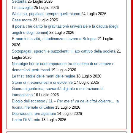
Settanta
26 Luglio 2026
I malaveglia
25 Luglio 2026
Wasichu, papalagi, sempre quelli siamo
24 Luglio 2026
Case morte
23 Luglio 2026
Il poeta che cantò la gravitazione universale e la caduta (degli
angeli e degli uomini)
22 Luglio 2026
E man int la zità, cittadinanza e lavoro a Bologna
21 Luglio
2026
Sottopagati, sporchi e puzzolenti: il lato cattivo della società
21
Luglio 2026
Nostalgie horror contemporanee tra desiderio di un altrove e
riemersioni perturbanti
19 Luglio 2026
Le tristi storie delle morti delle regine
18 Luglio 2026
Storie di metamorfosi e di epidemie
17 Luglio 2026
Guerra algoritmica, sovranità digitale e costruzione di
immaginario
16 Luglio 2026
Elogio dell’eccesso / 11 –
Per me si va ne la città dolente…
la
fucina infernale di Cèline
15 Luglio 2026
Due racconti pre agostani
14 Luglio 2026
L’altro Di Vittorio
13 Luglio 2026