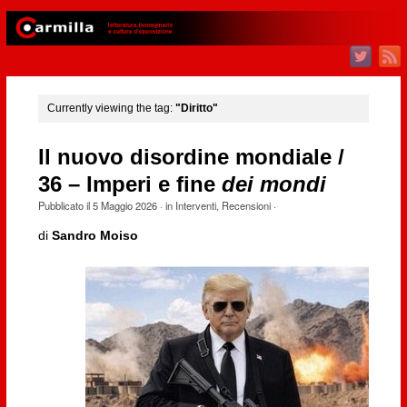
Currently viewing the tag:
"Diritto"
Il nuovo disordine mondiale /
36 – Imperi e fine
dei mondi
Pubblicato il
5 Maggio 2026
· in
Interventi
,
Recensioni
·
di
Sandro Moiso