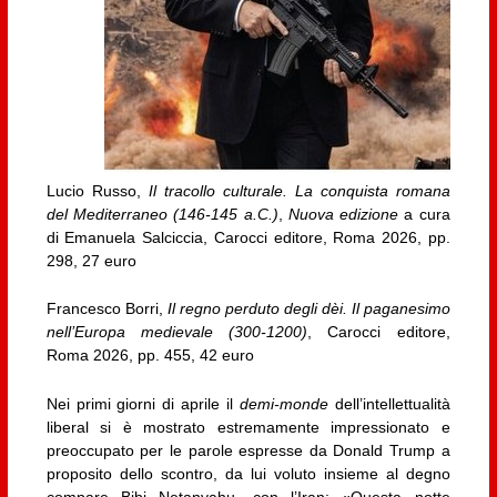
Lucio Russo,
Il tracollo culturale. La conquista romana
del Mediterraneo (146-145 a.C.)
,
Nuova edizione
a cura
di Emanuela Salciccia, Carocci editore, Roma 2026, pp.
298, 27 euro
Francesco Borri,
Il regno perduto degli dèi. Il paganesimo
nell’Europa medievale (300-1200)
, Carocci editore,
Roma 2026, pp. 455, 42 euro
Nei primi giorni di aprile il
demi-monde
dell’intellettualità
liberal si è mostrato estremamente impressionato e
preoccupato per le parole espresse da Donald Trump a
proposito dello scontro, da lui voluto insieme al degno
compare Bibi Netanyahu, con l’Iran: «Questa notte