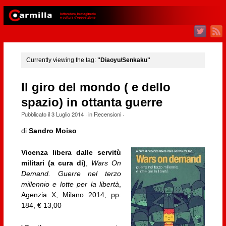
Currently viewing the tag:
"Diaoyu/Senkaku"
Il giro del mondo ( e dello
spazio) in ottanta guerre
Pubblicato il
3 Luglio 2014
· in
Recensioni
·
di
Sandro Moiso
Vicenza libera dalle servitù
militari (a cura di)
,
Wars On
Demand. Guerre nel terzo
millennio e lotte per la libertà
,
Agenzia X, Milano 2014, pp.
184, € 13,00