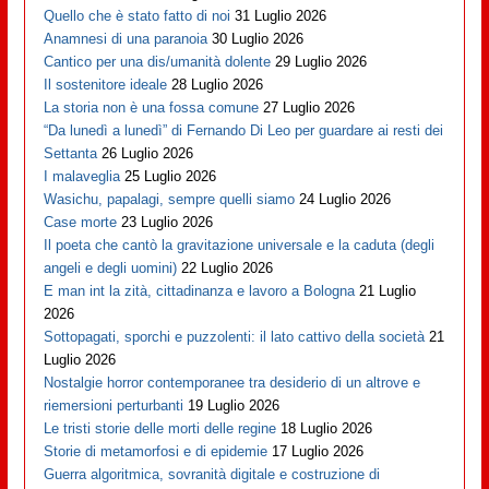
Quello che è stato fatto di noi
31 Luglio 2026
Anamnesi di una paranoia
30 Luglio 2026
Cantico per una dis/umanità dolente
29 Luglio 2026
Il sostenitore ideale
28 Luglio 2026
La storia non è una fossa comune
27 Luglio 2026
“Da lunedì a lunedì” di Fernando Di Leo per guardare ai resti dei
Settanta
26 Luglio 2026
I malaveglia
25 Luglio 2026
Wasichu, papalagi, sempre quelli siamo
24 Luglio 2026
Case morte
23 Luglio 2026
Il poeta che cantò la gravitazione universale e la caduta (degli
angeli e degli uomini)
22 Luglio 2026
E man int la zità, cittadinanza e lavoro a Bologna
21 Luglio
2026
Sottopagati, sporchi e puzzolenti: il lato cattivo della società
21
Luglio 2026
Nostalgie horror contemporanee tra desiderio di un altrove e
riemersioni perturbanti
19 Luglio 2026
Le tristi storie delle morti delle regine
18 Luglio 2026
Storie di metamorfosi e di epidemie
17 Luglio 2026
Guerra algoritmica, sovranità digitale e costruzione di