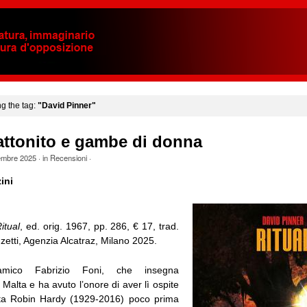
ng the tag:
"David Pinner"
attonito e gambe di donna
embre 2025
· in
Recensioni
·
ini
itual
, ed. orig. 1967, pp. 286, € 17, trad.
zetti, Agenzia Alcatraz, Milano 2025.
’amico Fabrizio Foni, che insegna
i Malta e ha avuto l’onore di aver lì ospite
sta Robin Hardy (1929-2016) poco prima