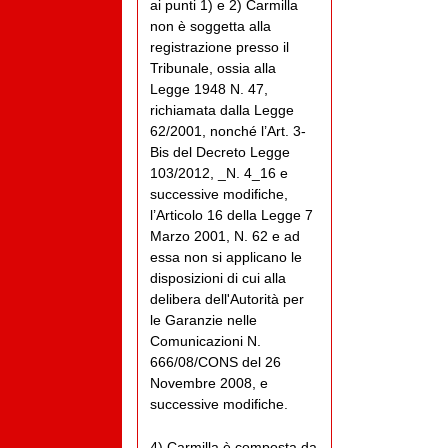
ai punti 1) e 2) Carmilla
non è soggetta alla
registrazione presso il
Tribunale, ossia alla
Legge 1948 N. 47,
richiamata dalla Legge
62/2001, nonché l’Art. 3-
Bis del Decreto Legge
103/2012, _N. 4_16 e
successive modifiche,
l’Articolo 16 della Legge 7
Marzo 2001, N. 62 e ad
essa non si applicano le
disposizioni di cui alla
delibera dell'Autorità per
le Garanzie nelle
Comunicazioni N.
666/08/CONS del 26
Novembre 2008, e
successive modifiche.
4) Carmilla è composta da