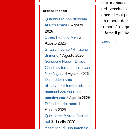
che mancasse, 
del vecchio g
Articoli recenti
docenti e al pe
Quando Dio non risponde
un mondo dove i
alla chiamata
6 Agosto
l’umanità elega
2026
– forse il più be
Street Fighting Men
5
Leggi →
Agosto 2026
Si alza il vento / 4 – Zone
di morte
4 Agosto 2026
Genova è Napoli: Blaise
Cendrars torna in Italia con
Bourlinguer
4 Agosto 2026
Dal modernismo
all’attivismo femminista: la
risemantizzazione del
primitivismo
2 Agosto 2026
Difendersi dai morti
1
Agosto 2026
Quello che è stato fatto di
noi
31 Luglio 2026
Anamnesi di una paranoia