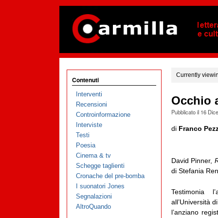
Currently viewi
Contenuti
Interventi
Occhio 
Recensioni
Pubblicato il
16 Dic
Controinformazione
Interviste
di
Franco Pezz
Testi
Poesia
Cinema & tv
David Pinner,
R
Schegge taglienti
di Stefania Ren
Cronache del pre-bomba
I suonatori Jones
Testimonia l
Segnalazioni
all’Università d
AltroQuando
l’anziano regi