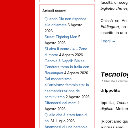
facoltà di sceg
biglietto che e
Articoli recenti
Quando Dio non risponde
Chissà se Ari
alla chiamata
6 Agosto
Eddington
, ha 
2026
inscritte in uno 
Street Fighting Men
5
Leggi →
Agosto 2026
Si alza il vento / 4 – Zone
di morte
4 Agosto 2026
Genova è Napoli: Blaise
Cendrars torna in Italia con
Tecnolo
Bourlinguer
4 Agosto 2026
Dal modernismo
Pubblicato il
2 Nove
all’attivismo femminista: la
di
Ippolita
risemantizzazione del
primitivismo
2 Agosto 2026
Ippolita,
Tecno
Difendersi dai morti
1
digitale
, Meltem
Agosto 2026
Quello che è stato fatto di
[Riportiamo qu
noi
31 Luglio 2026
Ringraziamo 
Anamnesi di una paranoia