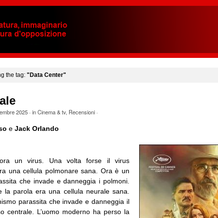
ng the tag:
"Data Center"
ale
embre 2025
· in
Cinema & tv
,
Recensioni
·
so
e
Jack Orlando
ra un virus. Una volta forse il virus
 era una cellula polmonare sana. Ora è un
ssita che invade e danneggia i polmoni.
e la parola era una cellula neurale sana.
ismo parassita che invade e danneggia il
so centrale. L’uomo moderno ha perso la