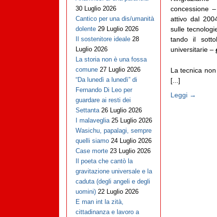
concessione 
30 Luglio 2026
attivo dal 20
Cantico per una dis/umanità
sulle tecnologi
dolente
29 Luglio 2026
tando il sott
Il sostenitore ideale
28
universitarie –
Luglio 2026
La storia non è una fossa
comune
27 Luglio 2026
La tecnica non
“Da lunedì a lunedì” di
[...]
Fernando Di Leo per
Leggi →
guardare ai resti dei
Settanta
26 Luglio 2026
I malaveglia
25 Luglio 2026
Wasichu, papalagi, sempre
quelli siamo
24 Luglio 2026
Case morte
23 Luglio 2026
Il poeta che cantò la
gravitazione universale e la
caduta (degli angeli e degli
uomini)
22 Luglio 2026
E man int la zità,
cittadinanza e lavoro a