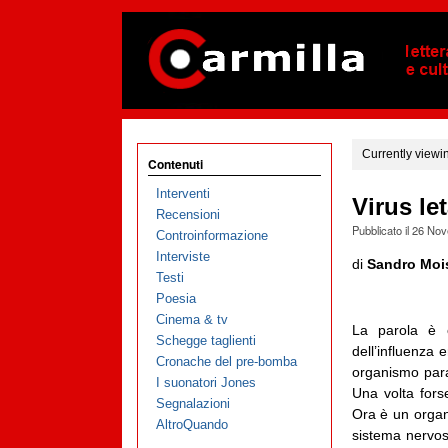
Currently viewi
Contenuti
Interventi
Virus let
Recensioni
Pubblicato il
26 Nov
Controinformazione
Interviste
di
Sandro Moi
Testi
Poesia
Cinema & tv
La parola è o
Schegge taglienti
dell’influenza
Cronache del pre-bomba
organismo para
I suonatori Jones
Una volta fors
Segnalazioni
Ora è un organ
AltroQuando
sistema nervo