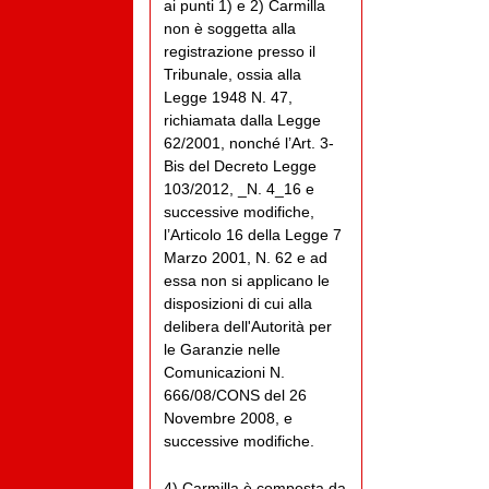
ai punti 1) e 2) Carmilla
non è soggetta alla
registrazione presso il
Tribunale, ossia alla
Legge 1948 N. 47,
richiamata dalla Legge
62/2001, nonché l’Art. 3-
Bis del Decreto Legge
103/2012, _N. 4_16 e
successive modifiche,
l’Articolo 16 della Legge 7
Marzo 2001, N. 62 e ad
essa non si applicano le
disposizioni di cui alla
delibera dell'Autorità per
le Garanzie nelle
Comunicazioni N.
666/08/CONS del 26
Novembre 2008, e
successive modifiche.
4) Carmilla è composta da