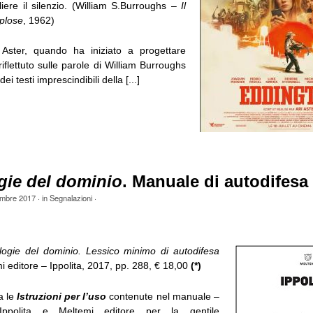
liere il silenzio. (William S.Burroughs –
Il
splose
, 1962)
 Aster, quando ha iniziato a progettare
riflettuto sulle parole di William Burroughs
dei testi imprescindibili della [...]
gie del dominio
. Manuale di autodifesa 
mbre 2017
· in
Segnalazioni
·
logie del dominio. Lessico minimo di autodifesa
i editore – Ippolita, 2017, pp. 288, € 18,00
(*)
a le
Istruzioni per l’uso
contenute nel manuale –
Ippolita e Meltemi editore per la gentile