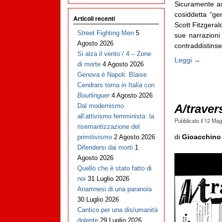
Sicuramente ass
cosiddetta “g
Articoli recenti
Scott Fitzgeral
Street Fighting Men
5
sue narrazioni 
Agosto 2026
contraddistinse 
Si alza il vento / 4 – Zone
Leggi →
di morte
4 Agosto 2026
Genova è Napoli: Blaise
Cendrars torna in Italia con
Bourlinguer
4 Agosto 2026
Dal modernismo
A/traver
all’attivismo femminista: la
Pubblicato il
12 Mag
risemantizzazione del
di
Gioacchino
primitivismo
2 Agosto 2026
Difendersi dai morti
1
Agosto 2026
Quello che è stato fatto di
noi
31 Luglio 2026
Anamnesi di una paranoia
30 Luglio 2026
Cantico per una dis/umanità
dolente
29 Luglio 2026