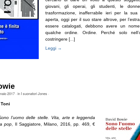
giovani, gli operai, gli studenti, le donn
trasformazione, inafferrabile ieri per la sua o
aperta, oggi per il suo stare altrove, per l’est
essere catalogati, debbono avere un nome,
qualche ordine. Ordine. Perché solo nell’
costringere [...]
Leggi →
owie
naio 2017
· in
I suonatori Jones
·
 Toni
Sono l’uomo delle stelle. Vita, arte e leggenda
na pop
, Il Saggiatore, Milano, 2016, pp. 469, €