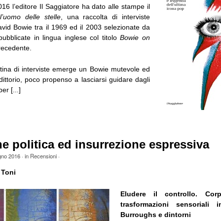
2016 l’editore Il Saggiatore ha dato alle stampe il
’uomo delle stelle
, una raccolta di interviste
avid Bowie tra il 1969 ed il 2003 selezionate da
bblicate in lingua inglese col titolo
Bowie on
recedente.
tina di interviste emerge un Bowie mutevole ed
ddittorio, poco propenso a lasciarsi guidare dagli
er [...]
e politica ed insurrezione espressiva
gno 2016
· in
Recensioni
·
 Toni
Eludere il controllo. Cor
trasformazioni sensoriali 
Burroughs e dintorni