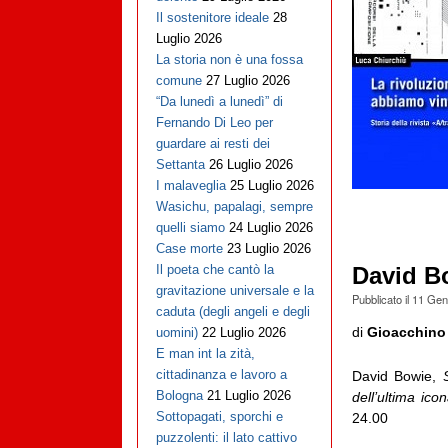
Il sostenitore ideale
28
Luglio 2026
La storia non è una fossa
comune
27 Luglio 2026
“Da lunedì a lunedì” di
Fernando Di Leo per
guardare ai resti dei
Settanta
26 Luglio 2026
I malaveglia
25 Luglio 2026
Wasichu, papalagi, sempre
quelli siamo
24 Luglio 2026
Case morte
23 Luglio 2026
Il poeta che cantò la
David B
gravitazione universale e la
Pubblicato il
11 Gen
caduta (degli angeli e degli
di
Gioacchino
uomini)
22 Luglio 2026
E man int la zità,
cittadinanza e lavoro a
David Bowie,
Bologna
21 Luglio 2026
dell’ultima ico
Sottopagati, sporchi e
24.00
puzzolenti: il lato cattivo