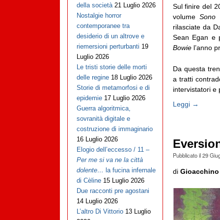
della società
21 Luglio 2026
Sul finire del 
Nostalgie horror
volume
Sono l
contemporanee tra
rilasciate da D
desiderio di un altrove e
Sean Egan e pu
riemersioni perturbanti
19
Bowie
l’anno p
Luglio 2026
Le tristi storie delle morti
Da questa tren
delle regine
18 Luglio 2026
a tratti contra
Storie di metamorfosi e di
intervistatori e p
epidemie
17 Luglio 2026
Leggi →
Guerra algoritmica,
sovranità digitale e
costruzione di immaginario
16 Luglio 2026
Eversion
Elogio dell’eccesso / 11 –
Pubblicato il
29 Giu
Per me si va ne la città
dolente…
la fucina infernale
di
Gioacchino
di Cèline
15 Luglio 2026
Due racconti pre agostani
14 Luglio 2026
L’altro Di Vittorio
13 Luglio