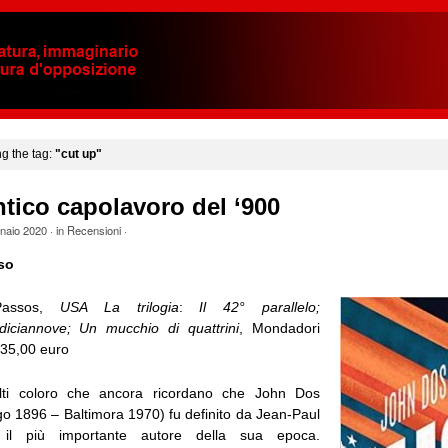
ng the tag:
"cut up"
tico capolavoro del ‘900
naio 2020
· in
Recensioni
·
so
Passos,
USA La trilogia
:
Il 42° parallelo;
diciannove; Un mucchio di quattrini
, Mondadori
 35,00 euro
ti coloro che ancora ricordano che John Dos
o 1896 – Baltimora 1970) fu definito da Jean-Paul
il più importante autore della sua epoca.