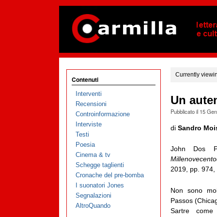
Currently viewi
Contenuti
Interventi
Un auten
Recensioni
Pubblicato il
15 Gen
Controinformazione
Interviste
di
Sandro Moi
Testi
Poesia
John Dos 
Cinema & tv
Millenovecento
Schegge taglienti
2019, pp. 974,
Cronache del pre-bomba
I suonatori Jones
Non sono mol
Segnalazioni
Passos (Chicag
AltroQuando
Sartre come 