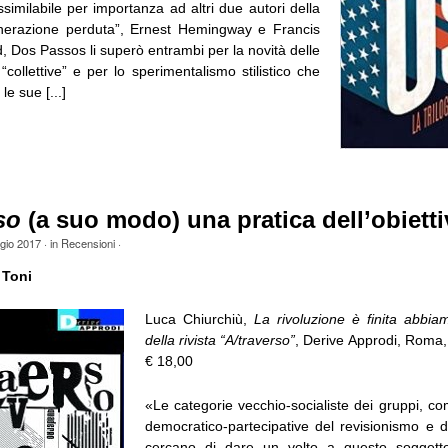
imilabile per importanza ad altri due autori della
enerazione perduta”, Ernest Hemingway e Francis
d, Dos Passos li superò entrambi per la novità delle
“collettive” e per lo sperimentalismo stilistico che
le sue [...]
so
(a suo modo) una pratica dell’obiett
gio 2017
· in
Recensioni
·
 Toni
Luca Chiurchiù,
La rivoluzione è finita abbiam
della rivista “A/traverso”
, Derive Approdi, Roma,
€ 18,00
«Le categorie vecchio-socialiste dei gruppi, co
democratico-partecipative del revisionismo e d
cercano di dare un volto a questo soggetto i