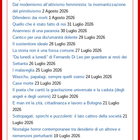
Dal modernismo all’attivismo femminista: la risemantizzazione
del primitivismo
2 Agosto 2026
Difendersi dai morti
1 Agosto 2026
Quello che è stato fatto di noi
31 Luglio 2026
Anamnesi di una paranoia
30 Luglio 2026
Cantico per una dis/umanità dolente
29 Luglio 2026
Il sostenitore ideale
28 Luglio 2026
La storia non è una fossa comune
27 Luglio 2026
“Da lunedì a lunedì” di Fernando Di Leo per guardare ai resti dei
Settanta
26 Luglio 2026
I malaveglia
25 Luglio 2026
Wasichu, papalagi, sempre quelli siamo
24 Luglio 2026
Case morte
23 Luglio 2026
Il poeta che cantò la gravitazione universale e la caduta (degli
angeli e degli uomini)
22 Luglio 2026
E man int la zità, cittadinanza e lavoro a Bologna
21 Luglio
2026
Sottopagati, sporchi e puzzolenti: il lato cattivo della società
21
Luglio 2026
Nostalgie horror contemporanee tra desiderio di un altrove e
riemersioni perturbanti
19 Luglio 2026