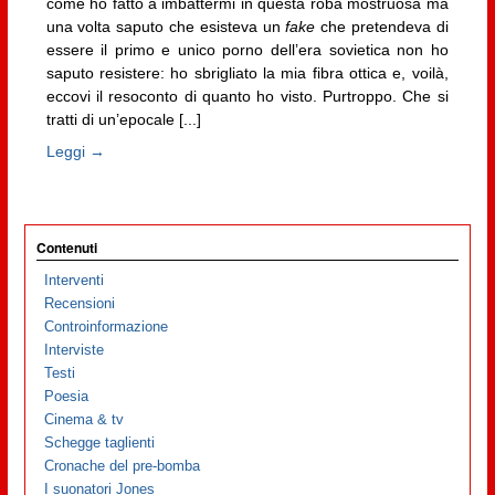
come ho fatto a imbattermi in questa roba mostruosa ma
una volta saputo che esisteva un
fake
che pretendeva di
essere il primo e unico porno dell’era sovietica non ho
saputo resistere: ho sbrigliato la mia fibra ottica e, voilà,
eccovi il resoconto di quanto ho visto. Purtroppo. Che si
tratti di un’epocale [...]
Leggi →
Contenuti
Interventi
Recensioni
Controinformazione
Interviste
Testi
Poesia
Cinema & tv
Schegge taglienti
Cronache del pre-bomba
I suonatori Jones