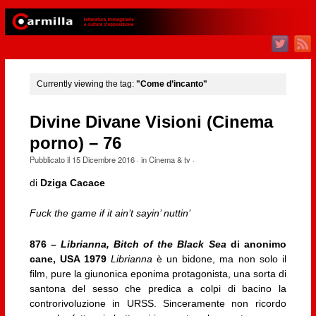
Currently viewing the tag:
"Come d’incanto"
Divine Divane Visioni (Cinema
porno) – 76
Pubblicato il
15 Dicembre 2016
· in
Cinema & tv
·
di
Dziga Cacace
Fuck the game if it ain’t sayin’ nuttin’
876 –
Librianna, Bitch of the Black Sea
di anonimo
cane, USA 1979
Librianna
è un bidone, ma non solo il
film, pure la giunonica eponima protagonista, una sorta di
santona del sesso che predica a colpi di bacino la
controrivoluzione in URSS. Sinceramente non ricordo