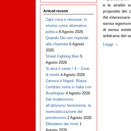
e le analisi s
Articoli recenti
proposito dei c
Ad interessare 
Ogni cosa e nessuna: lo
senso egemone, 
stormo come alternativa
di senso esist
politica
8 Agosto 2026
arbitraria del s
Quando Dio non risponde
Leggi →
alla chiamata
6 Agosto
2026
Street Fighting Men
5
Agosto 2026
Si alza il vento / 4 – Zone
di morte
4 Agosto 2026
Genova è Napoli: Blaise
Cendrars torna in Italia con
Bourlinguer
4 Agosto 2026
Dal modernismo
all’attivismo femminista: la
risemantizzazione del
primitivismo
2 Agosto 2026
Difendersi dai morti
1
Agosto 2026