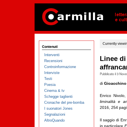
Currently viewi
Contenuti
Interventi
Linee di
Recensioni
affranca
Controinformazione
Interviste
Pubblicato il
3 Nove
Testi
di
Gioacchino
Poesia
Cinema & tv
Enrico Nivolo
Schegge taglienti
liminalità e an
Cronache del pre-bomba
2016, 254 pagi
I suonatori Jones
Segnalazioni
Il saggio di En
AltroQuando
in particolare
F