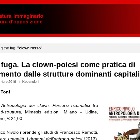
ng the tag:
"clown rosso"
 fuga. La clown-poiesi come pratica di
mento dalle strutture dominanti capitali
mbre 2016
· in
Recensioni
·
 Toni
,
Antropologia dei clown. Percorsi rizomatici tra
ti-struttura
, Mimesis edizioni, Milano – Udine,
ne, € 24,00
rico Nivolo riprende gli studi di Francesco Remotti,
are umanità. I drammi dell’antropo-poiesi
(2013),